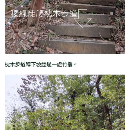
枕木步道轉下坡經過一處竹叢。