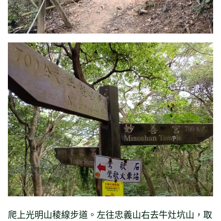
爬上光明山稜線步道。左往忠義山右去牛灶坑山，取