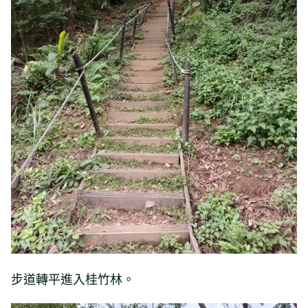
步道轉平進入桂竹林。