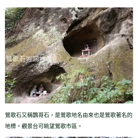
鶯歌石又稱鸚哥石，是鶯歌地名由來也是鶯歌著名的
地標。觀景台可眺望鶯歌市區。