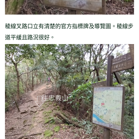
稜線叉路口立有清楚的官方指標牌及導覽圖。稜線步
道平緩且路況很好。