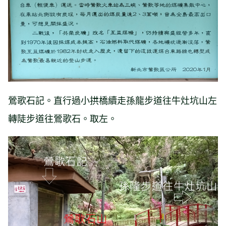
鶯歌石記。直行過小拱橋續走孫龍步道往牛灶坑山左
轉陡步道往鶯歌石。取左。