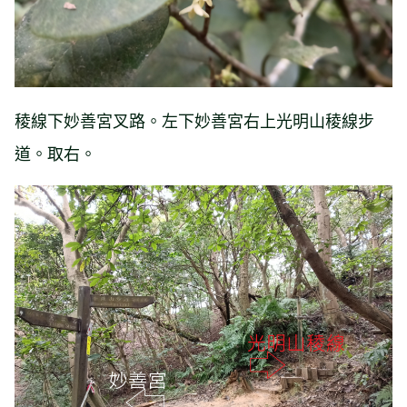
稜線下妙善宮叉路。左下妙善宮右上光明山稜線步
道。取右。