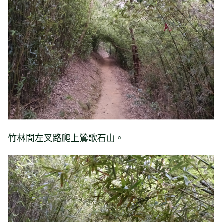
竹林間左叉路爬上鶯歌石山。