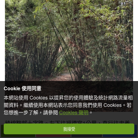
Cookie 使用同意
本網站使用 Cookies 以提昇您的使用體驗及統計網路流量相
關資料。繼續使用本網站表示您同意我們使用 Cookies。若
您想進一步了解，請參閱
Cookies 聲明
。
稜線鞍部十字路。左下往福德宮1公里，直行往忠義
我接受
下一篇
拍個手吧
收藏
分享
宮750公尺，右下往三湖宮(三界公廟)。續直行。