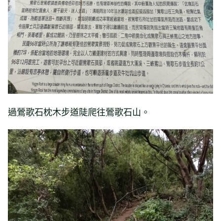
過鶯歌石枕木步道陡爬往鶯歌石山。