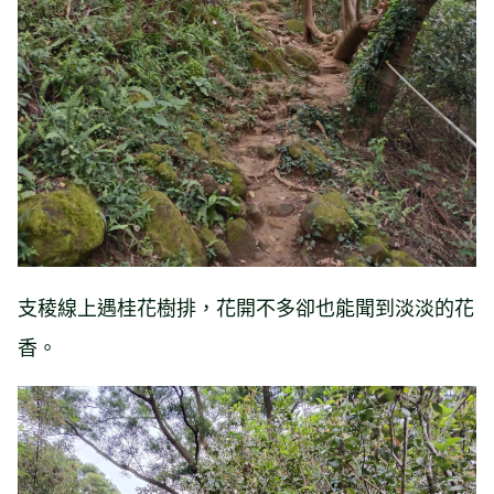
支稜線上遇桂花樹排，花開不多卻也能聞到淡淡的花
香。