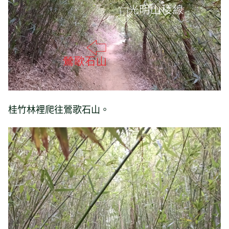
桂竹林裡爬往鶯歌石山。