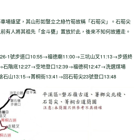
停車場遠望，其山形如豎立之綠竹筍故稱「石筍尖」。石筍尖
以前有人將其祖先「金斗甕」置放於此，後來不知何故遷走。
。
6-1號步道口10:55→福德廟11:00→三坑山叉11:13→步道終
5→石階底12:27→空地登口12:39→福德祠12:47→洗選煤場
→捨石山13:15→菁桐街13:41→回石筍尖23號登口13:48