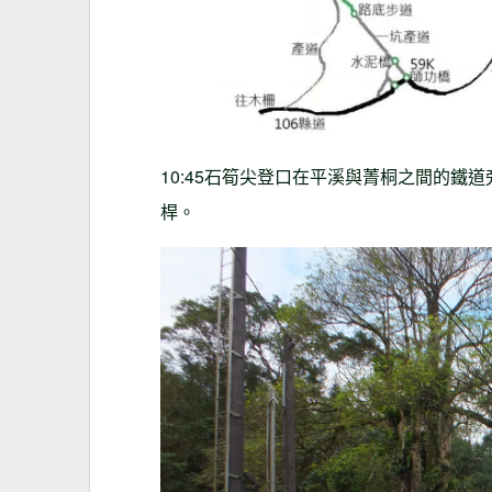
10:45石筍尖登口在平溪與菁桐之間的鐵
桿。