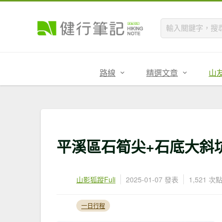
路線
精選文章
山
平溪區石筍尖+石底大斜
山影狐蹤Fuli
2025-01-07 發表
1,521 次
一日行程