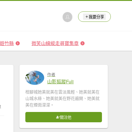
我要分享
 森遊竹縣
微笑山線縱走尋寶集章
作者
山影狐蹤Fuli
柑腳城她美就美在雲淡風輕、她美就美在
山城水綠、她美就美在野花遍開、她美就
美在煙雨濛濛。
享
關注他