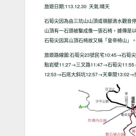
旅遊日期:113.12.30 天氣:晴天
石筍尖因為由三坑山山頂或嶺腳滴水觀音
山頂有一石頭被鑿成像一張石椅，據傳是
石筍尖因其山頂石椅故又稱「皇帝椅山」
旅遊路線圖:石筍尖23號民宅10:45→石筍尖2
點岩壁11:27→三叉路11:47→石筍尖11:5
12:53→石底大斜坑12:57→天車間13:02