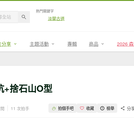
熱門關鍵字
淡蘭古道
友分享
主題活動
專輯
商品
2026
坑+捨石山O型
點閱
11 次拍手
分
拍個手吧
收藏
檢舉