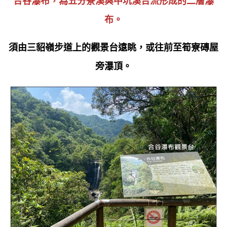
合谷瀑布
，為
五分寮溪與中坑溪合流形成的二層瀑
布
。
須由三貂嶺步道上的觀景台遠眺，或往前至筍寮磚屋
旁瀑頂。