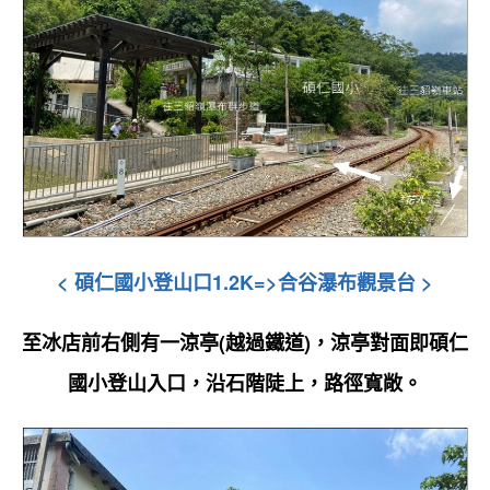
<
碩仁國小
登山口
1.2K=>合谷瀑布觀景台
>
至冰店前右側有一涼亭(越過鐵道)，
涼亭對面即
碩仁
國小登山入口
，沿石階陡上
，路徑寬敞
。