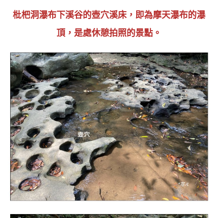
枇杷洞瀑布下溪谷的壺穴溪床，即為摩天瀑布的瀑
頂
，是處休憩拍照的景點
。