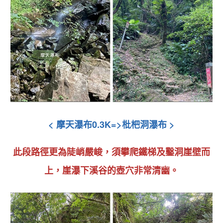
<
摩天瀑布0.3K=>枇杷洞瀑布
>
此段路徑更為
陡峭
嚴峻，須攀爬鐵梯及鑿洞崖壁而
上
，
崖瀑下溪谷
的壺穴非常清幽
。