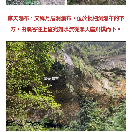
摩天瀑布，又稱月眉洞瀑布，位於枇杷洞瀑布的下
方，由溪谷往上望宛如水流從摩天崖飛撲而下
。