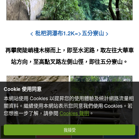
<
枇杷洞瀑布1.2K=>五分寮山
>
再攀爬陡峭棧木梯而上
，即至水泥路
，取左往大華車
站方向
，至高點叉路左側山徑
，
即往
五分寮山
。
Cookie 使用同意
本網站使用 Cookies 以提昇您的使用體驗及統計網路流量相
關資料。繼續使用本網站表示您同意我們使用 Cookies。若
您想進一步了解，請參閱
Cookies 聲明
。
我接受
下一篇
拍個手吧
收藏
分享