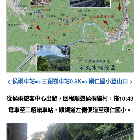
< 侯硐車站
=>
三貂嶺車站0.8K=>碩仁國小登山口 >
從侯硐遊客中心出發
，回程順遊侯硐貓村，搭10:43
電車至三貂嶺車站，順鐵道左側便道至碩仁國小。