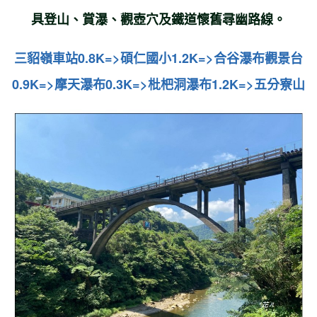
具登山、賞瀑、觀壺穴及鐵道懷舊尋幽路線。
三貂嶺車站0.8K=>碩仁國小1.2K=>合谷瀑布觀景台
0.9K=>摩天瀑布0.3K=>枇杷洞瀑布1.2K=>五分寮山