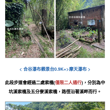
<
合谷瀑布觀景台0.9K=>摩天瀑布
>
此段步道會經過二處索橋(
僅限二人通行
)，分別為中
坑溪索橋及五分寮溪索橋
，路徑沿著溪畔而行。