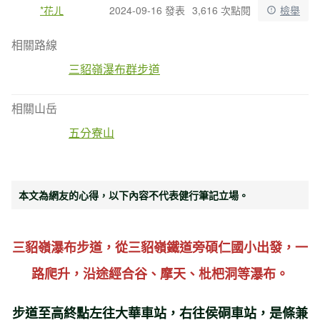
*花ㄦ
2024-09-16 發表
3,616 次點閱
檢舉
相關路線
三貂嶺瀑布群步道
相關山岳
五分寮山
本文為網友的心得，以下內容不代表健行筆記立場。
三貂嶺瀑布步道，從三貂嶺鐵道旁碩仁國小出發，一
路爬升，沿途經合谷、摩天、枇杷洞等瀑布。
步道至高終點左往大華車站，右往侯硐車站，是條兼