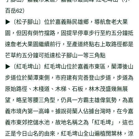
百岳62）
▶〔松子腳山〕位於嘉義縣民雄鄉，導航詹老大果
園，但因有倒竹擋路，固提早停車步行至約五分鐘抵
達詹老大果園繼續前行，至產道終點右上取路徑都是
芒草約五分鐘可抵達松子腳山一等三角點
▶〔紅毛埤山〕紅毛埤山位於嘉義市東區，蘭潭後山
步道位於蘭潭東側，市府建有完善登山步道，步道為
原始路徑、木棧道、木梯、石板，林木茂盛幾無展
望，略呈等腰三角型，仍具一方霸主雄偉氣勢，為嘉
義市境內第一高峰。據說荷蘭人佔據台灣時，在今嘉
義市東郊挖儲水池，故地名稱之為「紅毛埤」，這也
正是今日山名的由來，紅毛埤山全山遍植闊葉林，涼