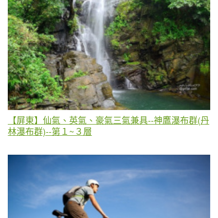
【屏東】仙氣、英氣、豪氣三氣兼具--神鷹瀑布群(丹
林瀑布群)--第１~３層