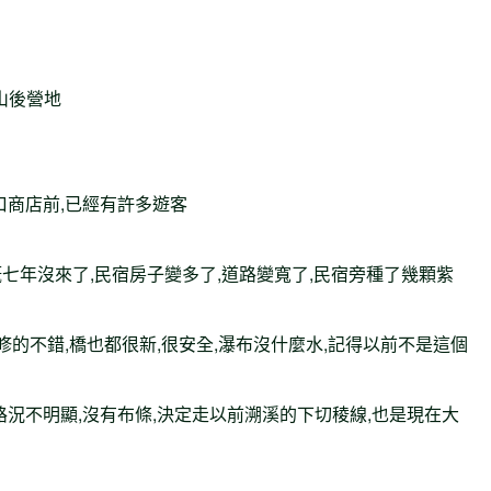
山後營地
,入口商店前,已經有許多遊客
,大概七年沒來了,民宿房子變多了,道路變寬了,民宿旁種了幾顆紫
,步道修的不錯,橋也都很新,很安全,瀑布沒什麼水,記得以前不是這個
切的路況不明顯,沒有布條,決定走以前溯溪的下切稜線,也是現在大