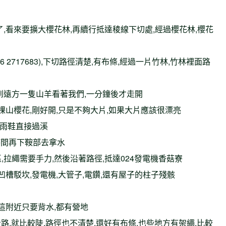
都砍了,看來要擴大櫻花林,再續行抵達稜線下切處,經過櫻花林,櫻花
116 2717683),下切路徑清楚,有布條,經過一片竹林,竹林裡面路
底看到遠方一隻山羊看著我們,一分鐘後才走開
底有幾棵山櫻花,剛好開,只是不夠大片,如果大片應該很漂亮
用脫雨鞋直接過溪
,有時間再下鞍部去拿水
繩區,拉繩需要手力,然後沿著路徑,抵達024發電機香菇寮
四方凹槽駁坎,發電機,大管子,電鑽,還有屋子的柱子殘骸
圾,這附近只要背水,都有營地
,這段路,就比較陡,路徑也不清楚,還好有布條,也些地方有架繩,比較