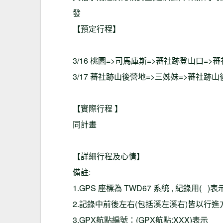
發
【預定行程】
3/16 桃園=>司馬庫斯=>蕃社跡登山口=
3/17 蕃社跡山後營地=>三姊妹=>蕃社跡
【實際行程 】
同計畫
【詳細行程及心情】
備註:
1.GPS 座標為 TWD67 系統 , 紀錄用( )表
2.記錄中前後左右(包括溪左溪右)皆以行進
3.GPX航點編號：(GPX航點:XXX)表示