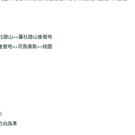
>蕃社跡山=>蕃社跡山後營地
山後營地=>司馬庫斯=>桃園
示
方向為準