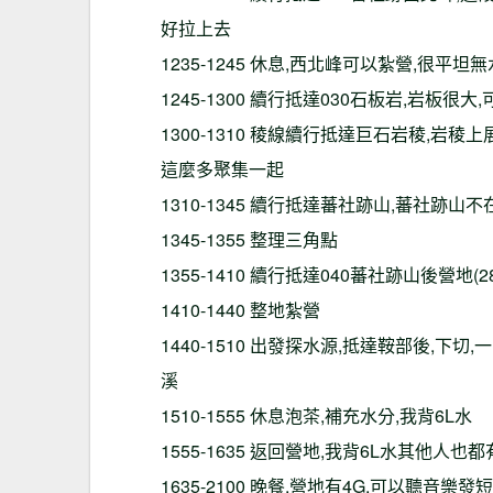
好拉上去
1235-1245 休息,西北峰可以紮營,很
1245-1300 續行抵達030石板岩,岩板
1300-1310 稜線續行抵達巨石岩稜,岩
這麼多聚集一起
1310-1345 續行抵達蕃社跡山,蕃社跡山
1345-1355 整理三角點
1355-1410 續行抵達040蕃社跡山後營地(2851
1410-1440 整地紮營
1440-1510 出發探水源,抵達鞍部後,
溪
1510-1555 休息泡茶,補充水分,我背6L水
1555-1635 返回營地,我背6L水其他人
1635-2100 晚餐,營地有4G,可以聽音