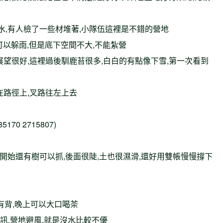
平坦無水,有人檢了一些材堆著,小隊伍這裡是不錯的營地
很大,可以躲雨,但是底下空間不大,不能紮營
稜上展望很好,這裡過後馴鹿苔很多,白白的有點像下雪,第一次看到
不在路徑上,叉路往左上去
70 2715807)
下切,一開始還有樹可以抓,後面很陡,土也很濕滑,還好用雙帳慢慢撐下
也都有背,晚上可以大口喝茶
樂發短訊,營地避風,就是沒水比較不優