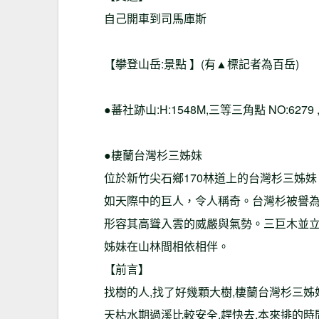
自己開車到司馬庫斯
【攀登山岳:景點 】(有▲標記者為百岳)
●蕃社跡山:H:1548M,三等三角點 NO:627
●棲蘭台灣杉三姊妹
位於新竹尖石鄉170林道上的台灣杉三姊
如天際中的巨人，令人稱奇。台灣杉被譽
形容其高聳入雲的威嚴與氣勢。三巨木並立
姊妹在山林間相依相伴。
【前言】
找樹的人,找了好幾顆大樹,棲蘭台灣杉三姊
天枯水期過溪比較安全,趕快去,本來排的時