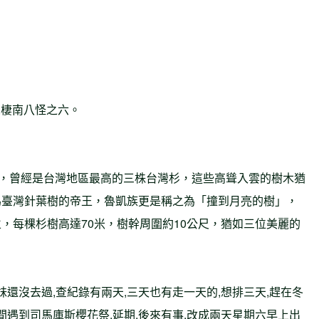
9 ,棲南八怪之六。
妹，曾經是台灣地區最高的三株台灣杉，這些高聳入雲的樹木猶
為臺灣針葉樹的帝王，魯凱族更是稱之為「撞到月亮的樹」，
，每棵杉樹高達70米，樹幹周圍約10公尺，猶如三位美麗的
妹還沒去過,查紀錄有兩天,三天也有走一天的,想排三天,趕在冬
間遇到司馬庫斯櫻花祭,延期,後來有事,改成兩天星期六早上出