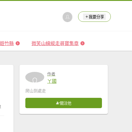
我要分享
 森遊竹縣
微笑山線縱走尋寶集章
作者
ㄚ國
爬山到處走
關注他
享