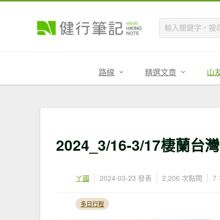
路線
精選文章
山
2024_3/16-3/17棲蘭
ㄚ國
2024-03-23 發表
2,206 次點閱
7
多日行程