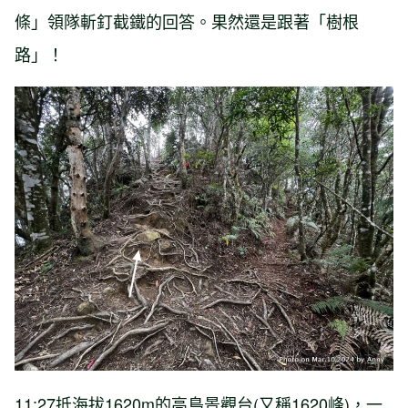
條」領隊斬釘截鐵的回答。果然還是跟著「樹根
路」！
11:27抵海拔1620m的高島景觀台(又稱1620峰)，一