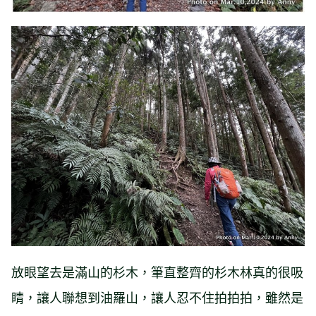
放眼望去是滿山的杉木，筆直整齊的杉木林真的很吸
睛，讓人聯想到油羅山，讓人忍不住拍拍拍，雖然是