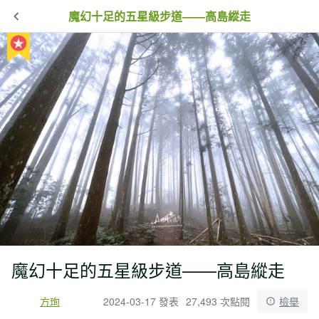
魔幻十足的五星級步道——高島縱走
魔幻十足的五星級步道——高島縱走
方珣
2024-03-17 發表
27,493 次點閱
檢舉