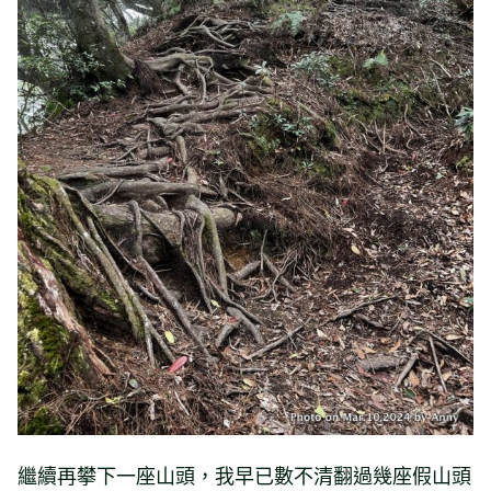
繼續再攀下一座山頭，我早已數不清翻過幾座假山頭