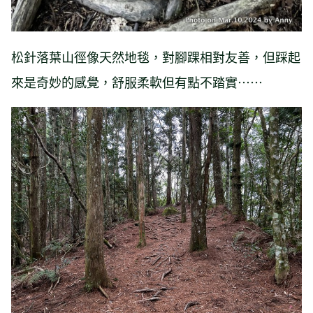
松針落葉山徑像天然地毯，對腳踝相對友善，但踩起
來是奇妙的感覺，舒服柔軟但有點不踏實⋯⋯