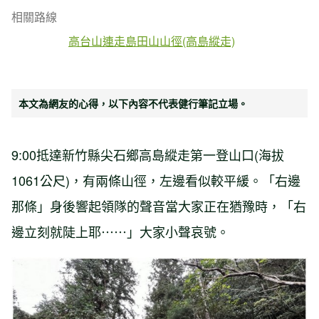
相關路線
高台山連走島田山山徑(高島縱走)
本文為網友的心得，以下內容不代表健行筆記立場。
9:00抵達新竹縣尖石鄉高島縱走第一登山口(海拔
1061公尺)，有兩條山徑，左邊看似較平緩。「右邊
那條」身後響起領隊的聲音當大家正在猶豫時，「右
邊立刻就陡上耶⋯⋯」大家小聲哀號。