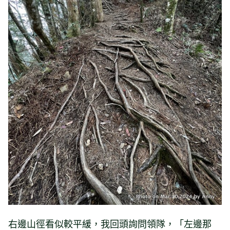
右邊山徑看似較平緩，我回頭詢問領隊，「左邊那