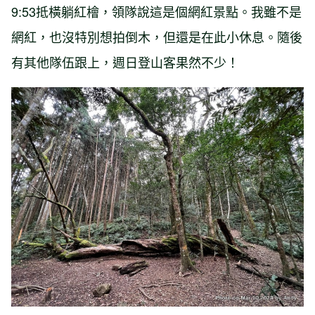
9:53抵橫躺紅檜，領隊說這是個網紅景點。我雖不是
網紅，也沒特別想拍倒木，但還是在此小休息。隨後
有其他隊伍跟上，週日登山客果然不少！