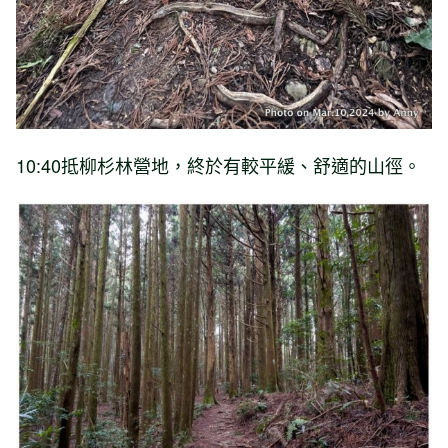
10:40抵柳杉林營地，終於有較平緩、舒適的山徑。