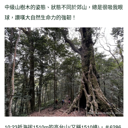
中級山樹木的姿態、狀態不同於郊山，總是很吸我眼
球，讚嘆大自然生命力的強韌！
10:23抵海拔1510m的高台山(又稱1510峰)，＃6286