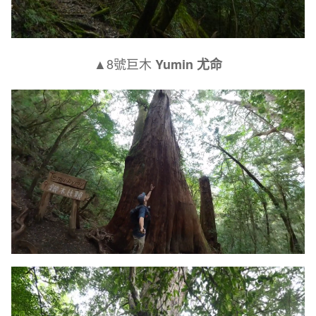
▲8號巨木
Yumin 尤命