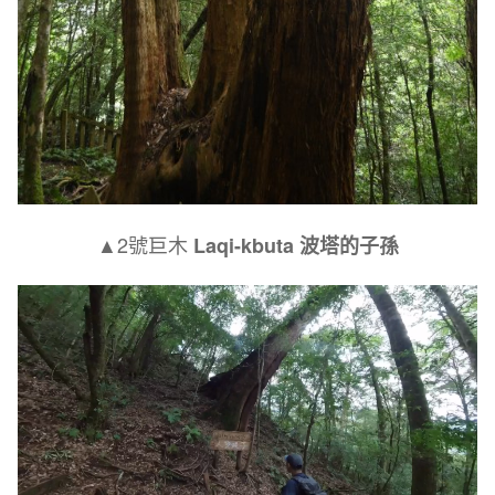
▲2號巨木
Laqi-kbuta
波塔的子孫