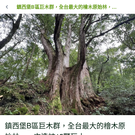
鎮西堡B區巨木群，全台最大的檜木原始林，一次造訪15顆巨木
鎮西堡B區巨木群，全台最大的檜木原