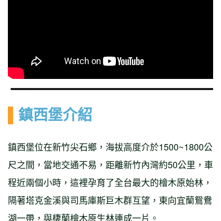
▌
鎮西堡介紹
鎮西堡位在新竹尖石鄉，海拔高度介於1500~1800公
尺之間，當地交通不易，距離新竹內灣約50公里，車
程近兩個小時，這裡孕育了全台最大的檜木原始林，
隔著塔克金溪與司馬庫斯巨木群互望，東向宜蘭鴛鴦
湖一帶，與棲蘭檜木原生林連成一片。