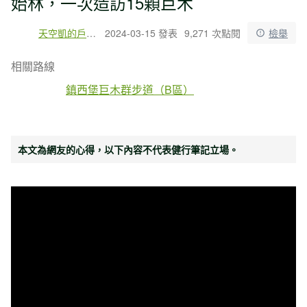
始林，一次造訪15顆巨木
天空凱的戶外冒險
2024-03-15 發表
9,271 次點閱
檢舉
相關路線
鎮西堡巨木群步道（B區）
本文為網友的心得，以下內容不代表健行筆記立場。