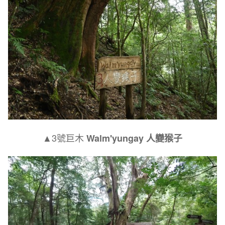
▲3號巨木
Walm'yungay
人變猴子