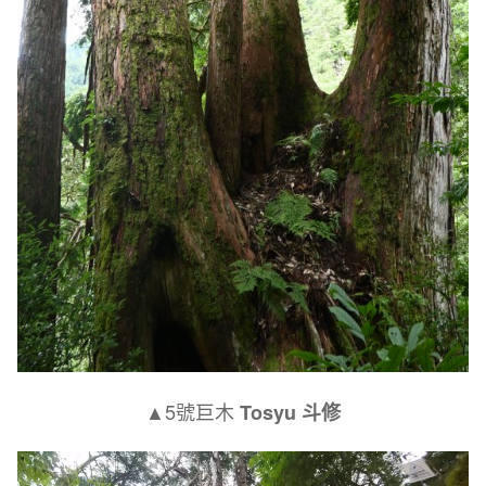
▲5號巨木
Tosyu 斗修