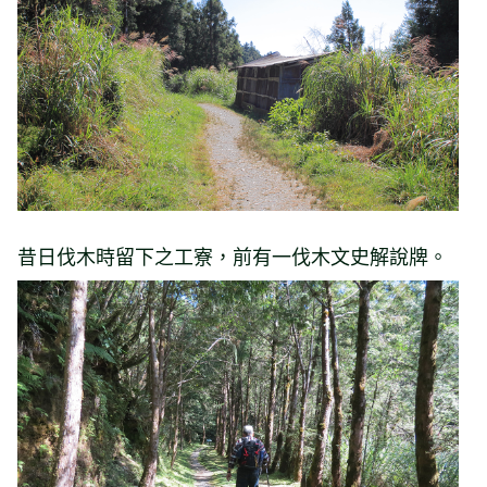
昔日伐木時留下之工寮，前有一伐木文史解說牌。