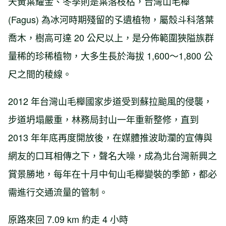
天黃葉耀金、冬季則是葉落枝枯，台灣山毛櫸
(Fagus) 為冰河時期殘留的孓遺植物，屬殼斗科落葉
喬木，樹高可達 20 公尺以上，是分佈範圍狹隘族群
量稀的珍稀植物，大多生長於海拔 1,600～1,800 公
尺之間的稜線。
2012 年台灣山毛櫸國家步道受到蘇拉颱風的侵襲，
步道坍塌嚴重，林務局封山一年重新整修，直到
2013 年年底再度開放後，在媒體推波助瀾的宣傳與
網友的口耳相傳之下，聲名大噪，成為北台灣新興之
賞景勝地，每年在十月中旬山毛櫸變裝的季節，都必
需進行交通流量的管制。
原路來回 7.09 km 約走 4 小時