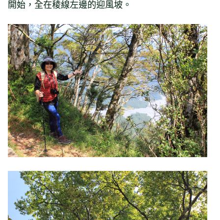
開始，全在稜線左邊的迎風坡。