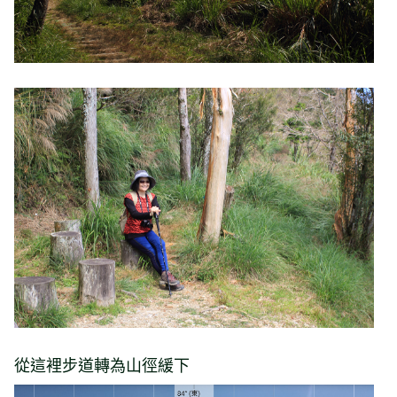
從這裡步道轉為山徑緩下