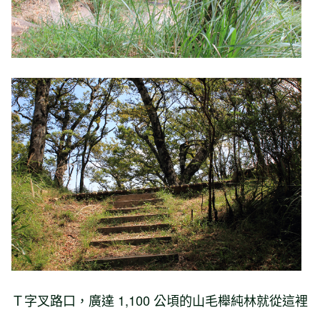
Ｔ字叉路口，廣達 1,100 公頃的山毛櫸純林就從這裡