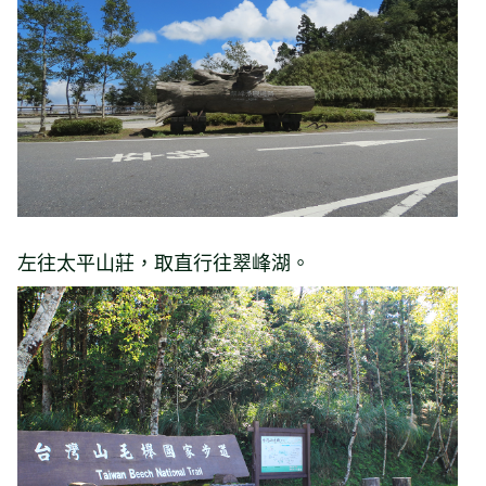
左往太平山莊，取直行往翠峰湖。