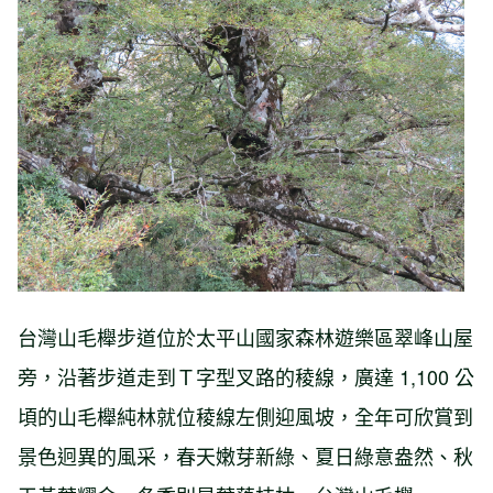
台灣山毛櫸步道位於太平山國家森林遊樂區翠峰山屋
旁，沿著步道走到Ｔ字型叉路的稜線，廣達 1,100 公
頃的山毛櫸純林就位稜線左側迎風坡，全年可欣賞到
景色迥異的風采，春天嫩芽新綠、夏日綠意盎然、秋