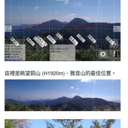
這裡是眺望銅山 (H1920m)、雅音山的最佳位置。