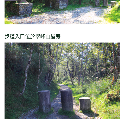
步道入口位於翠峰山屋旁