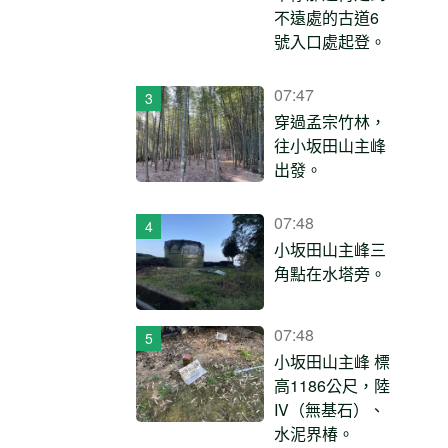
不遠處的古道6
號入口處起登。
07:47
穿過孟宗竹林，
往小坂田山主峰
出發。
07:48
小坂田山主峰三
角點在水塔旁。
07:48
小坂田山主峰 標
高1186公尺，陸
IV（無基石）、
水泥界椿。