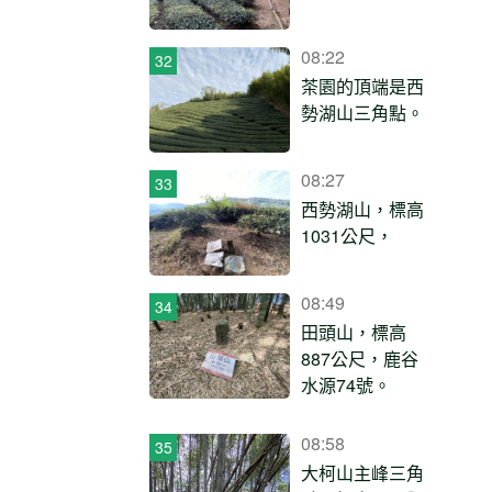
08:22
茶園的頂端是西
勢湖山三角點。
08:27
西勢湖山，標高
1031公尺，
08:49
田頭山，標高
887公尺，鹿谷
水源74號。
08:58
大柯山主峰三角