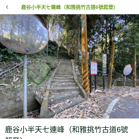
鹿谷小半天七連峰（和雅挑竹古道6號起登）
鹿谷小半天七連峰（和雅挑竹古道6號