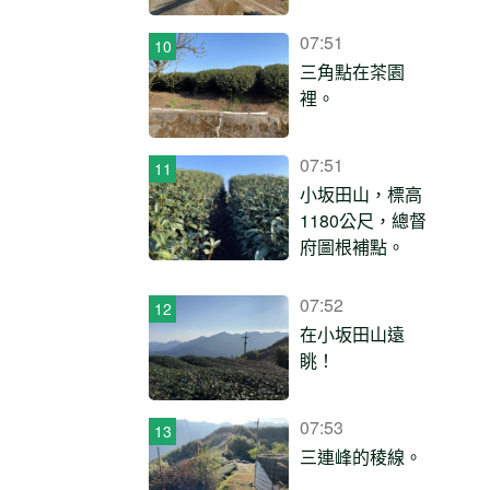
07:51
三角點在茶園
裡。
07:51
小坂田山，標高
1180公尺，總督
府圖根補點。
07:52
在小坂田山遠
眺！
07:53
三連峰的稜線。