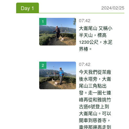
Day 1
2024/02/25
07:42
大崙尾山 又稱小
半天山，標高
1230公尺，水泥
界椿。
07:42
今天我們從茶廠
後水塔旁，大崙
尾山三角點出
發。走一圈七連
峰再從和雅挑竹
古道6號登上到
大崙尾山。可以
開車到慈善寺，
車停那邊再走到