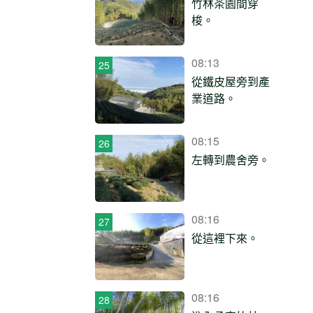
竹林茶園間穿
梭。
08:13
從鐵皮屋旁到產
業道路。
08:15
左轉到農舍旁。
08:16
從這裡下來。
08:16