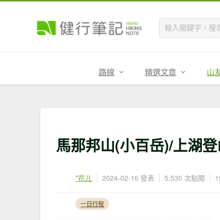
路線
精選文章
山
馬那邦山(小百岳)/上湖
*花ㄦ
2024-02-16 發表
5,530 次點閱
一日行程