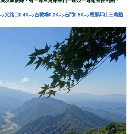
溪及聖稜線，有一等三角點基石一座及一等衛星控制點。
>叉路口0.4K=>古戰場0.2K=>石門0.5K=>
馬那邦山
三角點