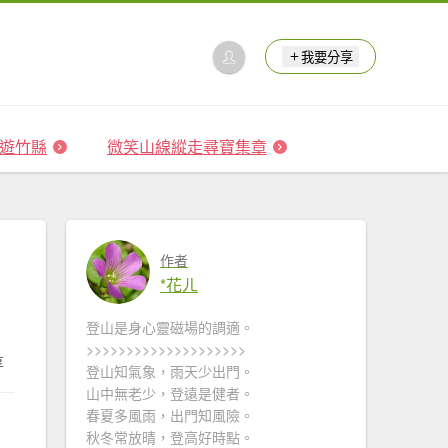
我要分享
 森遊竹縣
微笑山線縱走尋寶集章
作者
*花ㄦ
登山是身心靈磁場的調適。
>>>>>>>>>>>>>>>>>>>>
享
登山知氣象，雨天少出門。
山中無老少，登遠是健者。
春夏多風雨，出門知風險。
秋冬常放晴，登高好時點。