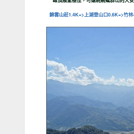
峰頂展望極佳，可遠眺蜿蜒群山的大安
錦雲山莊1.4K=>上湖登山口0.6K=>竹林=