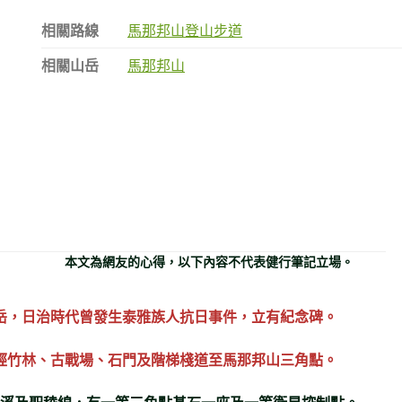
相關路線
馬那邦山登山步道
相關山岳
馬那邦山
本文為網友的心得，以下內容不代表健行筆記立場。
岳，日治時代曾發生泰雅族人抗日事件，立有紀念碑。
經
竹林
、
古戰場
、
石門
及階梯棧道至
馬那邦山
三角點
。