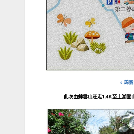
< 錦雲
此次由
錦雲山莊走
1.4K至上湖登