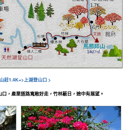
山莊1.4K=>上湖登山口 >
山口
，產業道路寬敞好走
，竹林蔽日
，
途中有展望
。