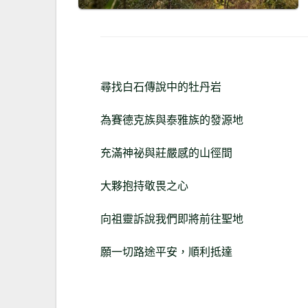
尋找白石傳說中的牡丹岩
為賽德克族與泰雅族的發源地
充滿神祕與莊嚴感的山徑間
大夥抱持敬畏之心
向祖靈訴說我們即將前往聖地
願一切路途平安，順利抵達