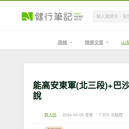
路線
精選文章
山
能高安東軍(北三段)+巴
說
野人田
2024-05-09 發表
7,970 次點閱