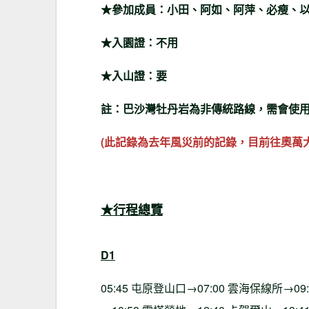
★參加成員：小田、阿如、阿萍、必瘦、
★入園證：不用
★入山證：要
註：巴沙灣牡丹岩為非傳統路線，需會使
(此記錄為去年風災前的記錄，目前往奧萬
★行程總覽
D1
05:45 屯原登山口→07:00 雲海保線所→09