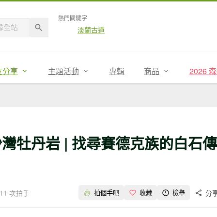
熱門關鍵字
淡蘭古道
友分享
主題活動
專輯
商品
2026
沙灣牡丹岩 | 找尋賽德克族的白石傳
11 次拍手
分
拍個手吧
收藏
檢舉