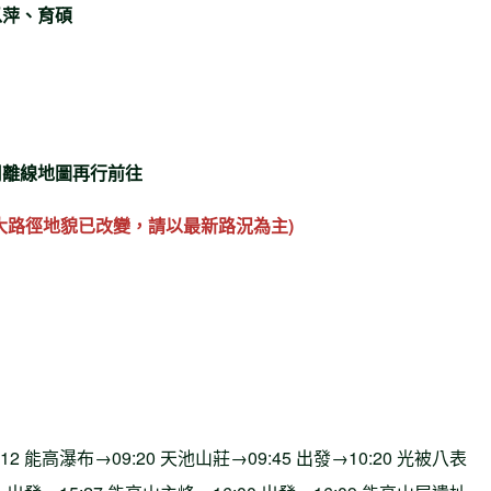
以萍、育碩
用離線地圖再行前往
大路徑地貌已改變，請以最新路況為主)
:12 能高瀑布→09:20 天池山莊→09:45 出發→10:20 光被八表