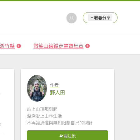
我要分享
 森遊竹縣
微笑山線縱走尋寶集章
作者
野人田
站上山頂那刻起
深深愛上山林生活
不再讓恐懼與無知限制自己的視野
享
關注他