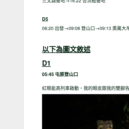
三叉路營地→16:22 合流點營地
D5
06:20 出發→09:08 登山口→09:13 奧萬
以下為圖文敘述
D1
05:45 屯原登山口
紅眼能高列車啟動，我的眼皮跟我的雙腳