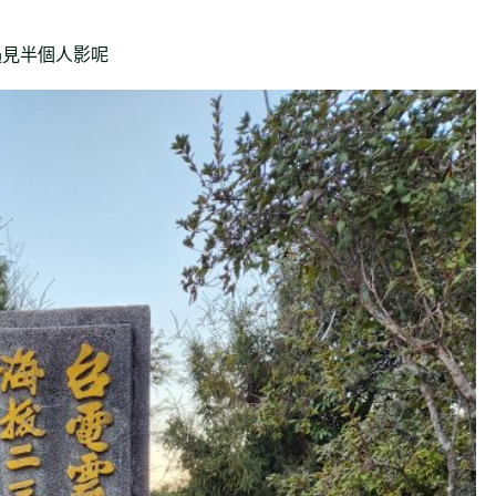
遇見半個人影呢