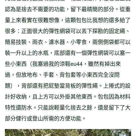
認為是捨去不需要的功能，留下最精簡的部分。從重
量上來看實在很難想像，這顆包包比我想的還多給了
很多：正面很大的彈性網袋可以丟下探勘的固定繩、
簡易技裝、雨衣、濾水器、小零食，兩側側袋都可以
裝一升以上的水瓶，底部還有一個彈性網袋可以塞一
些小東西（我塞過我的涼鞋eu44，雖然有掉出來
過，但放地布、手套、背包套等小東西完全沒問
題），背部還有把屁墊當背板的彈性繩。上捲式的設
計好收納，且上方可以外掛其他東西。包包因為材料
特性還防水。只能說輕量化捨去之餘，還是留下了大
部分健行或登山所需的方便功能。