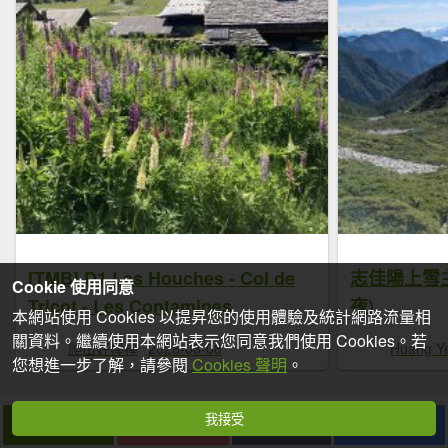
[TMB] D1 Les Houches - Col de
志佳陽上雪
Cookie 使用同意
Tricot - Les Contamines
夜)
本網站使用 Cookies 以提昇您的使用體驗及統計網路流量相
關資料。繼續使用本網站表示您同意我們使用 Cookies。若
爬山好棒棒
2026-08-08
Huang Y
您想進一步了解，請參閱
Cookies 聲明
。
我接受
下一篇
拍個手吧
收藏
分享