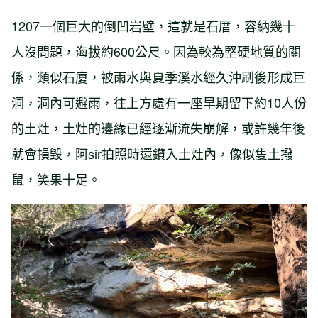
1207一個巨大的倒凹岩壁，這就是石厝，容納幾十
人沒問題，海拔約600公尺。因為較為堅硬地質的關
係，類似石廈，被雨水與夏季溪水經久沖刷後形成巨
洞，洞內可避雨，往上方處有一座早期留下約10人份
的土灶，土灶的邊緣已經逐漸流失崩解，或許幾年後
就會損毀，阿sir拍照時還鑽入土灶內，像似隻土撥
鼠，笑果十足。