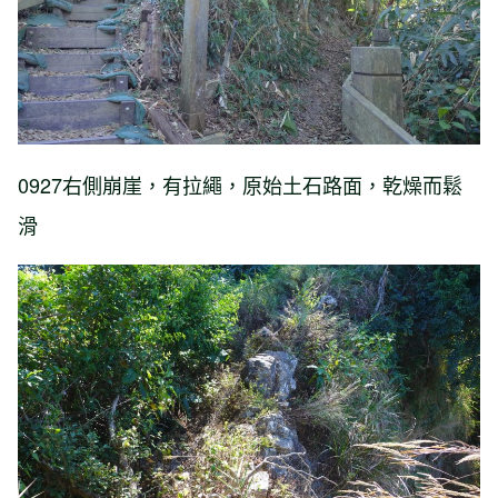
0927右側崩崖，有拉繩，原始土石路面，乾燥而鬆
滑