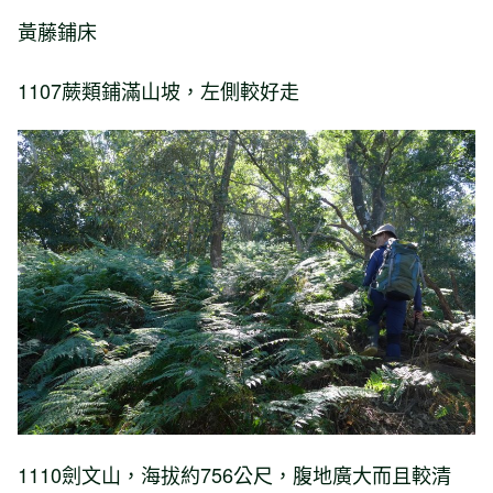
黃藤鋪床
1107蕨類鋪滿山坡，左側較好走
1110劍文山，海拔約756公尺，腹地廣大而且較清