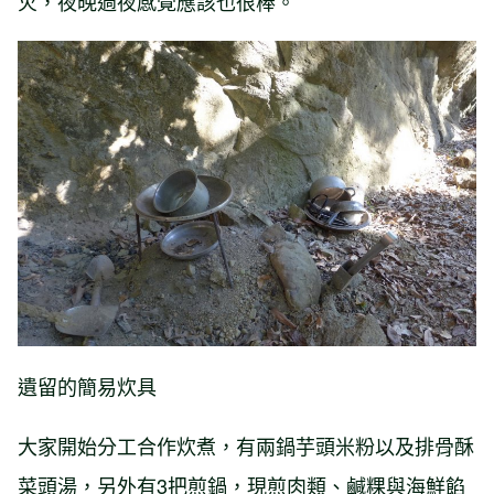
火，夜晚過夜感覺應該也很棒。
遺留的簡易炊具
大家開始分工合作炊煮，有兩鍋芋頭米粉以及排骨酥
菜頭湯，另外有3把煎鍋，現煎肉類、鹹粿與海鮮餡