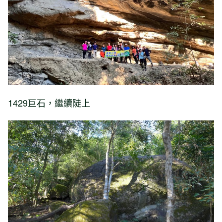
1429巨石，繼續陡上