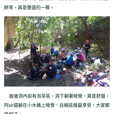
餅等，真是豐盛的一餐。
飯後洞內設有泡茶區，洞下躺著睡覺，真是舒服，
阿sir還躺在小木橋上睡覺，自稱這樣最享受，大家都