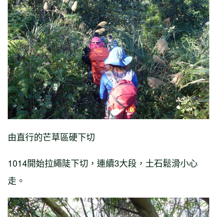
由直行的芒草區硬下切
1014開始拉繩陡下切，連續3大段，土石鬆滑小心
走。