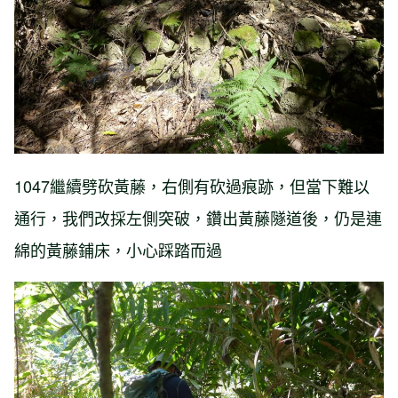
1047繼續劈砍黃藤，右側有砍過痕跡，但當下難以
通行，我們改採左側突破，鑽出黃藤隧道後，仍是連
綿的黃藤鋪床，小心踩踏而過