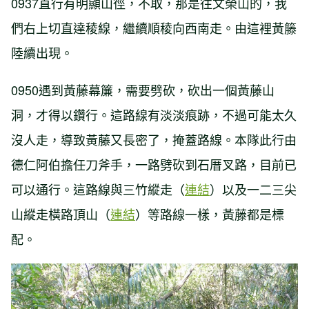
0937直行有明顯山徑，不取，那是往文榮山的，我
們右上切直達稜線，繼續順稜向西南走。由這裡黃籐
陸續出現。
0950遇到黃藤幕簾，需要劈砍，砍出一個黃藤山
洞，才得以鑽行。這路線有淡淡痕跡，不過可能太久
沒人走，導致黃藤又長密了，掩蓋路線。本隊此行由
德仁阿伯擔任刀斧手，一路劈砍到石厝叉路，目前已
可以通行。這路線與三竹縱走（
連結
）以及一二三尖
山縱走橫路頂山（
連結
）等路線一樣，黃藤都是標
配。