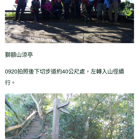
獅額山涼亭
0920拍照後下切步道約40公尺處，左轉入山徑續
行。