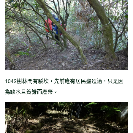
1042樹林間有駁坎，先前應有居民墾殖過，只是因
為缺水且貧脊而廢棄。