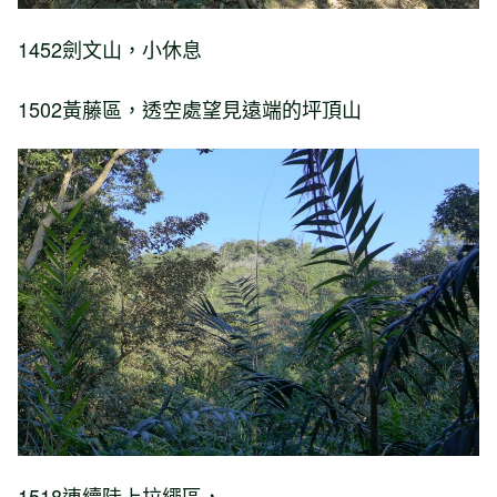
1452劍文山，小休息
1502黃藤區，透空處望見遠端的坪頂山
1518連續陡上拉繩區，