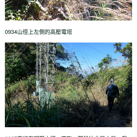
0934山徑上左側的高壓電塔