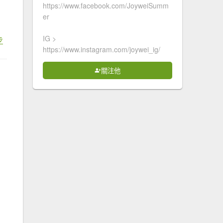
https://www.facebook.com/JoyweiSumm
er
IG >
步
https://www.instagram.com/joywei_ig/
關注他