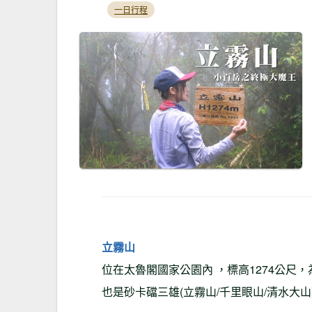
一日行程
立霧山
位在太魯閣國家公園內 ，標高1274公尺
也是砂卡礑三雄(立霧山/千里眼山/清水大山