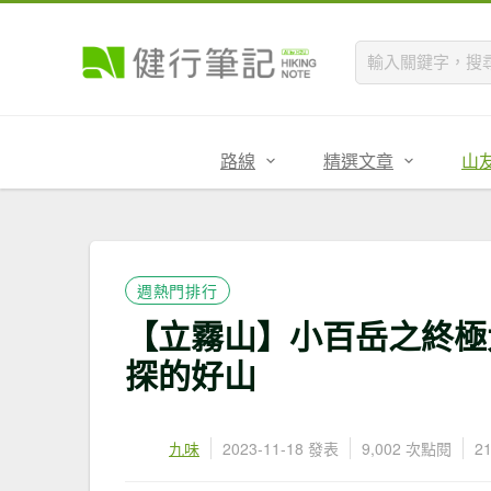
路線
精選文章
山
週熱門排行
【立霧山】小百岳之終極大
探的好山
九味
2023-11-18 發表
9,002 次點閱
2