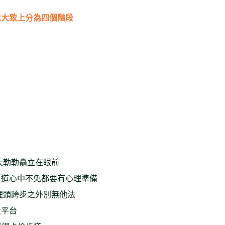
里大致上分為四個階段
大勒勒矗立在眼前
步道心中不免都要有心理準備
埋頭跨步之外別無他法
大平台