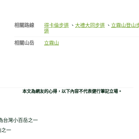
相關路線
得卡倫步道
、
大禮大同步道
、
立霧山登山
道
相關山岳
立霧山
本文為網友的心得，以下內容不代表健行筆記立場。
，為台灣小百岳之一
)之一