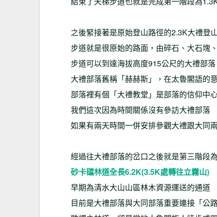
結束了天梯步道也就是完成第一階段為1.3
之後緊接著是原始登山路徑的2.3K大禮登
步道就是很原始的路面，由碎石、大石塊
步道可以到達海拔高度915公尺的大禮部落
大禮部落舊稱「赫赫斯」，在太魯閣語的
部落裡有個「大禮教堂」是部落的信仰中
我們這次因為時間關係沒有參訪大禮部落
如果有兩天時間一併安排參觀大禮跟大同
經過往大禮部落的岔口之後就是第三階段為3
砂卡礑林道全長6.2K(3.5K處轉往立霧山)
早期為清水大山山區林木資源運送的通道
目前是大禮部落與大同部落重要連接「公