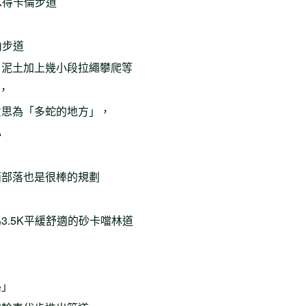
K得卡倫步道
山步道
、泥土加上幾小段拉繩攀爬等
，
意思為「多蛇的地方」，
心
兩部落也是很棒的規劃
.5K平緩舒適的砂卡噹林道
路」