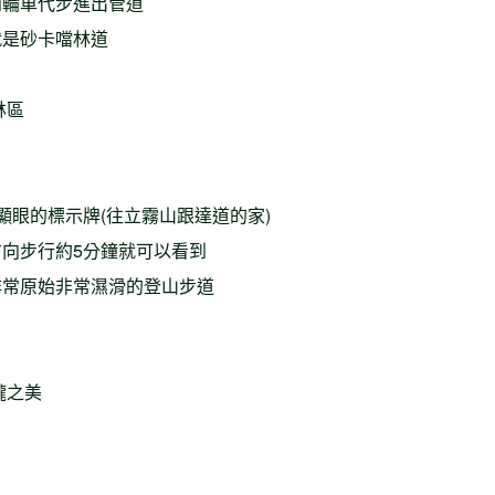
四輪車代步進出管道
就是砂卡噹林道
林區
很顯眼的標示牌(往立霧山跟達道的家)
向步行約5分鐘就可以看到
非常原始非常濕滑的登山步道
朧之美