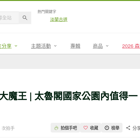
熱門關鍵字
淡蘭古道
友分享
主題活動
專輯
商品
2026
魔王 | 太魯閣國家公園內值得一
1 次拍手
分
拍個手吧
收藏
檢舉