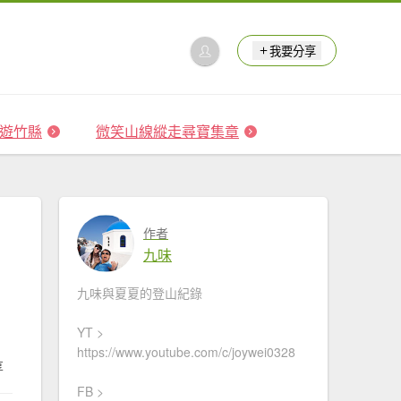
我要分享
 森遊竹縣
微笑山線縱走尋寶集章
作者
九味
九味與夏夏的登山紀錄
YT >
https://www.youtube.com/c/joywei0328
享
FB >