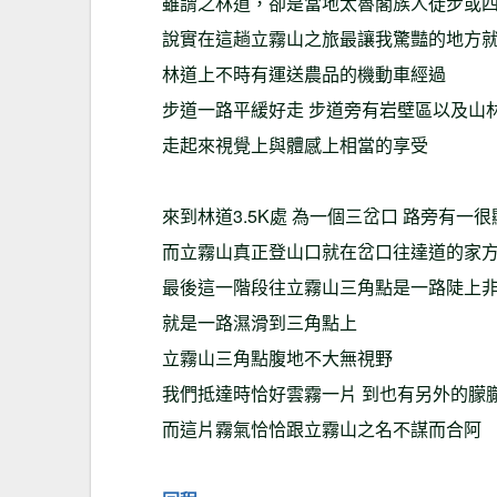
雖謂之林道，卻是當地太魯閣族人徒步或
說實在這趟立霧山之旅最讓我驚豔的地方
林道上不時有運送農品的機動車經過
步道一路平緩好走 步道旁有岩壁區以及山
走起來視覺上與體感上相當的享受
來到林道3.5K處 為一個三岔口 路旁有一
而立霧山真正登山口就在岔口往達道的家方
最後這一階段往立霧山三角點是一路陡上
就是一路濕滑到三角點上
立霧山三角點腹地不大無視野
我們抵達時恰好雲霧一片 到也有另外的朦
而這片霧氣恰恰跟立霧山之名不謀而合阿