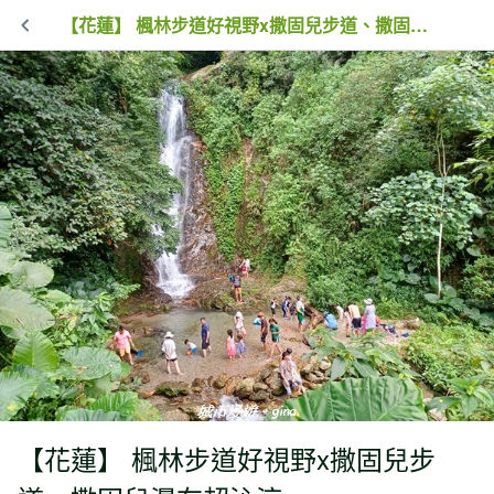
【花蓮】 楓林步道好視野x撒固兒步道、撒固兒瀑布超沁涼
【花蓮】 楓林步道好視野x撒固兒步