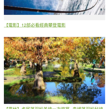
【電影】12部必看經典攀登電影
【雲林】虎尾落羽松美境一次遊賞--青埔落羽松秘境.