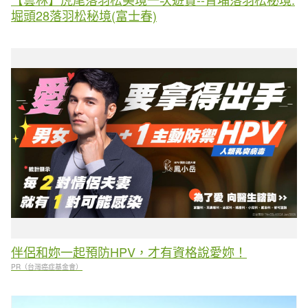
堀頭28落羽松秘境(富士春)
伴侶和妳一起預防HPV，才有資格說愛妳！
PR（台灣癌症基金會）