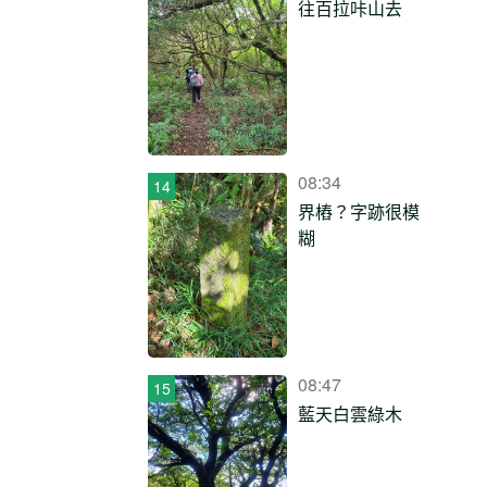
往百拉咔山去
08:34
界樁？字跡很模
糊
08:47
藍天白雲綠木