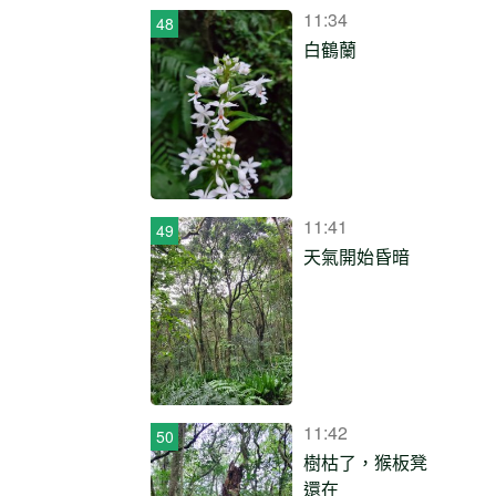
11:34
白鶴蘭
11:41
天氣開始昏暗
11:42
樹枯了，猴板凳
還在