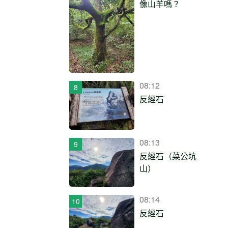
像山羊嗎？
08:12
反經石
08:13
反經石（菜公坑
山）
08:14
反經石