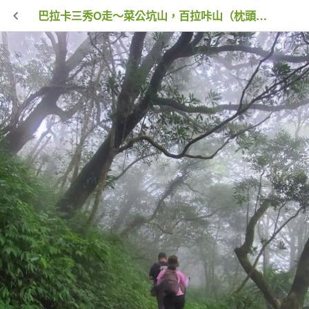
巴拉卡三秀O走～菜公坑山，百拉咔山（枕頭山），二子山東峰，二子山西峰