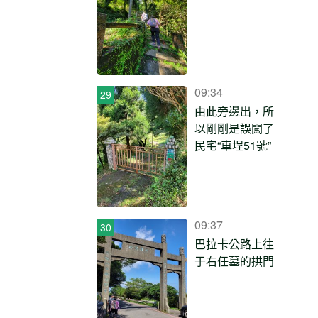
09:34
由此旁邊出，所
以剛剛是誤闖了
民宅“車埕51號”
09:37
巴拉卡公路上往
于右任墓的拱門