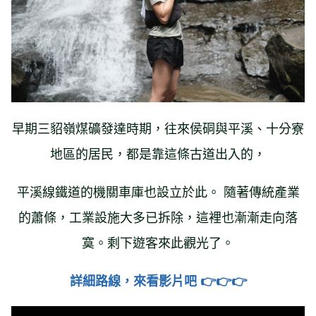
早期三貂嶺煤礦發達時期，往來侯硐與平溪、十分寮
地區的居民，都是靠這條古道出入的，
平溪線鐵道的機關車庫也設立於此。 隨著傳統產業
的蕭條，工業設施大多已拆除，這裡也漸漸走向落
寞。剩下遊客來此觀光了。
詳細路線，來看影片吧 👉👉👉