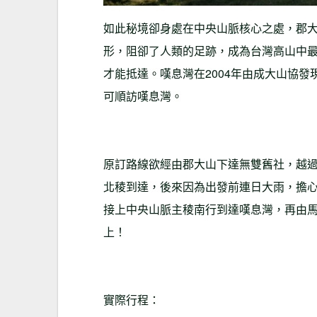
如此秘境卻身處在中央山脈核心之處，郡
形，阻卻了人類的足跡，成為台灣高山中最
才能抵達。嘆息灣在2004年由成大山協
可順訪嘆息灣。
原訂路線欲經由郡大山下達無雙舊社，越
北稜到達，後來因為出發前連日大雨，擔
接上中央山脈主稜南行到達嘆息灣，再由馬
上！
實際行程：