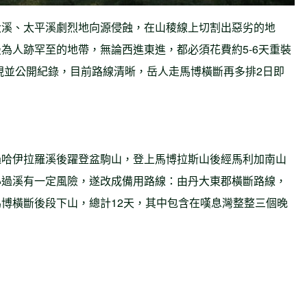
大溪、太平溪劇烈地向源侵蝕，在山稜線上切割出惡劣的地
為人跡罕至的地帶，無論西進東進，都必須花費約5-6天重裝
發現並公開紀錄，目前路線清晰，岳人走馬博橫斷再多排2日即
過哈伊拉羅溪後躍登盆駒山，登上馬博拉斯山後經馬利加南山
心過溪有一定風險，遂改成備用路線：由丹大東郡橫斷路線，
博橫斷後段下山，總計12天，其中包含在嘆息灣整整三個晚