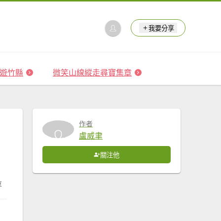
我要分享
 森遊竹縣
微笑山線縱走尋寶集章
作者
盧威聿
關注他
享