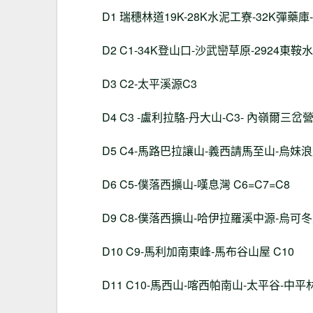
D1 瑞穗林道19K-28K水泥工寮-32K彈藥庫
D2 C1-34K登山口-沙武巒草原-2924東
D3 C2-太平溪源C3
D4 C3 -盧利拉駱-丹大山-C3- 內嶺爾三岔
D5 C4-馬路巴拉讓山-義西請馬至山-烏妹
D6 C5-僕落西擴山-嘆息灣 C6=C7=C8
D9 C8-僕落西擴山-哈伊拉羅溪中源-烏可
D10 C9-馬利加南東峰-馬布谷山屋 C10
D11 C10-馬西山-喀西帕南山-太平谷-中平林