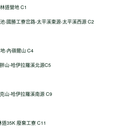
-林道營地 C1
鞍水池-國勝工寮岔路-太平溪東源-太平溪西源 C2
營地-內嶺爾山 C4
浪胖山-哈伊拉羅溪北源C5
冬克山-哈伊拉羅溪南源 C9
道35K 廢棄工寮 C11