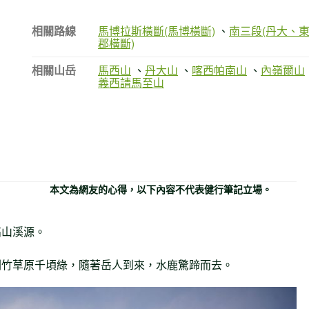
相關路線
馬博拉斯橫斷(馬博橫斷)
、
南三段(丹大、
郡橫斷)
相關山岳
馬西山
、
丹大山
、
喀西帕南山
、
內嶺爾山
義西請馬至山
本文為網友的心得，以下內容不代表健行筆記立場。
高山溪源。
劍竹草原千頃綠，隨著岳人到來，水鹿驚蹄而去。