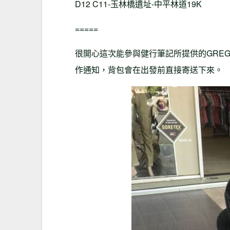
D12 C11-玉林橋遺址-中平林道19K
=====
很開心這次能參與健行筆記所提供的GREGOR
作通知，背包會在出發前直接寄送下來。