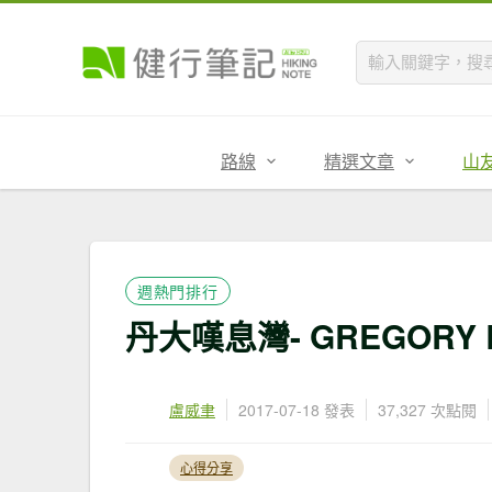
路線
精選文章
山
週熱門排行
丹大嘆息灣- GREGORY Ba
盧威聿
2017-07-18 發表
37,327 次點閱
心得分享