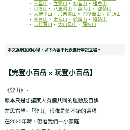
三星山
立霧山
初音山
鯉魚山
月眉山
八里灣山
萬人山
都蘭山
太麻里山
加奈美山
巴塱衛山
紅頭山
雲台山
太武山
蛇頭山
鐵砧山
卡拉寶山
大山母山
藤枝山
本文為網友的心得，以下內容不代表健行筆記立場。
【完登小百岳 × 玩登小百岳】
《登山》~
原本只是想讓家人有個共同的運動及目標
左思右想~「登山」很像是個不錯的選項
在2020年時，帶著我們一小家庭