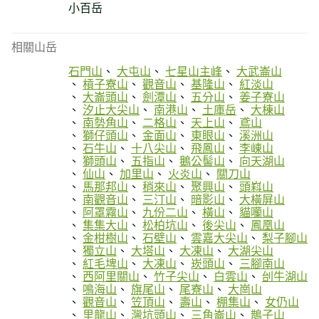
小百岳
相關山岳
石門山
大屯山
七星山主峰
大武崙山
槓子寮山
觀音山
基隆山
紅淡山
大崙頭山
劍潭山
五分山
姜子寮山
汐止大尖山
南港山
土庫岳
大棟山
南勢角山
二格山
天上山
鳶山
獅仔頭山
金面山
東眼山
溪洲山
石牛山
十八尖山
飛鳳山
李崠山
獅頭山
五指山
鵝公髻山
向天湖山
仙山
加里山
火炎山
關刀山
馬那邦山
稍來山
聚興山
頭嵙山
南觀音山
三汀山
暗影山
大橫屏山
阿罩霧山
九份二山
橫山
貓囒山
集集大山
松柏坑山
後尖山
鳳凰山
金柑樹山
石壁山
雲嘉大尖山
梨子腳山
獨立山
大塔山
大凍山
大湖尖山
紅毛埤山
大凍山
崁頭山
三腳南山
西阿里關山
竹子尖山
白雲山
刣牛湖山
鳴海山
旗尾山
尾寮山
大崗山
觀音山
笠頂山
壽山
棚集山
女仍山
里龍山
灣坑頭山
三角崙山
鵲子山