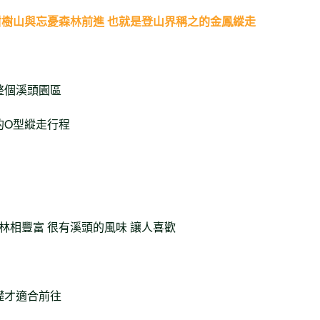
樹山與忘憂森林前進 也就是登山界稱之的金鳳縱走
整個溪頭園區
的O型縱走行程
 林相豐富 很有溪頭的風味 讓人喜歡
礎才適合前往