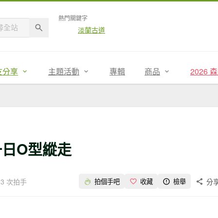
熱門關鍵字
淡蘭古道
友分享
主題活動
專輯
商品
2026
一日O型縱走
23 次拍手
分
拍個手吧
收藏
檢舉