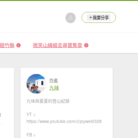
我要分享
 森遊竹縣
微笑山線縱走尋寶集章
作者
九味
九味與夏夏的登山紀錄
YT >
享
https://www.youtube.com/c/joywei0328
FB >