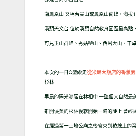
南鳳凰山 又稱台寅山或鳳凰山南峰，海拔
溪頭天文台 位於溪頭自然教育園區最高點，
可見玉山群峰、秀姑巒山、西巒大山、干
本次的一日O型縱走
從米堤大飯店的香蕉園
杉林
早晨的陽光灑落在林相中 一整個大自然最
離開優美的杉林後就開始一路的陡上 會經
在經過第一土地公廟之後會來到稜線上的第