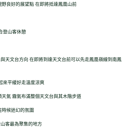
視野良好的展望點 在即將抵達鳳凰山前
適合登山客休憩
與天文台方向 在即將到達天文台前可以先走鳳凰嶺線到南鳳
起來平緩好走溫度涼爽
頭天氣 霧氣布滿整個天文台與其木階步道
這時候迷幻的氛圍
登山客最為聚集的地方