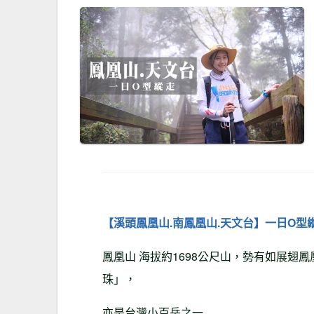
【溪頭鳳凰山.南鳳凰山.天文台】一日O型
鳳凰山 海拔約1698公尺山，勢有如展
珠」，
亦是台灣小百岳之一