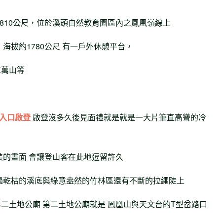
1810公尺，位於溪頭自然教育園區內之鳳凰嶺線上
海拔約1780公尺 有一戶外休憩平台，
卓萬山等
入口啟登
啟登沒多久後見面禮就是就是一大片筆直高聳的冷
美的畫面 會讓登山客在此地逗留許久
過乾枯的溪底與綠意盎然的竹林區還有不斷的拉繩陡上
二土地公廟 第二土地公廟就是 鳳凰山與天文台的T型岔路口