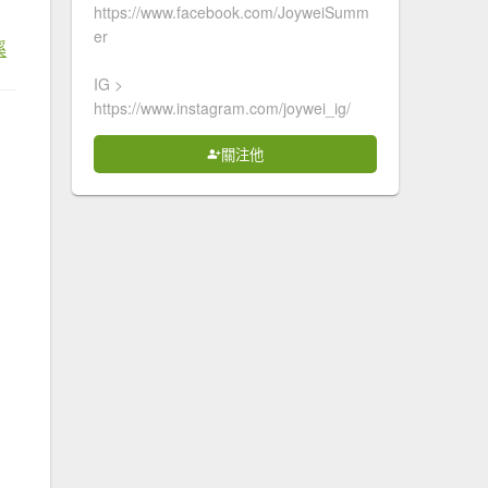
https://www.facebook.com/JoyweiSumm
er
溪
IG >
https://www.instagram.com/joywei_ig/
關注他