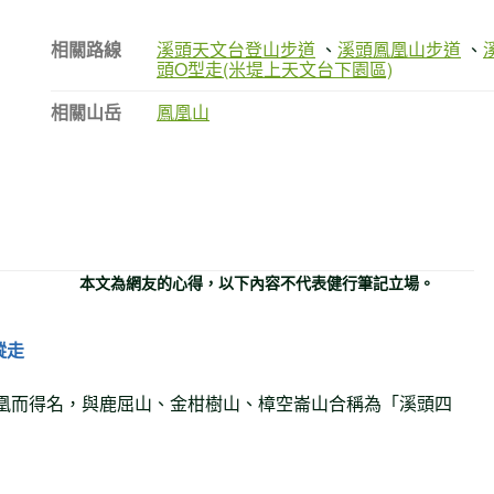
相關路線
溪頭天文台登山步道
、
溪頭鳳凰山步道
、
頭O型走(米堤上天文台下園區)
相關山岳
鳳凰山
本文為網友的心得，以下內容不代表健行筆記立場。
縱走
翅鳳凰而得名，與鹿屈山、金柑樹山、樟空崙山合稱為「溪頭四