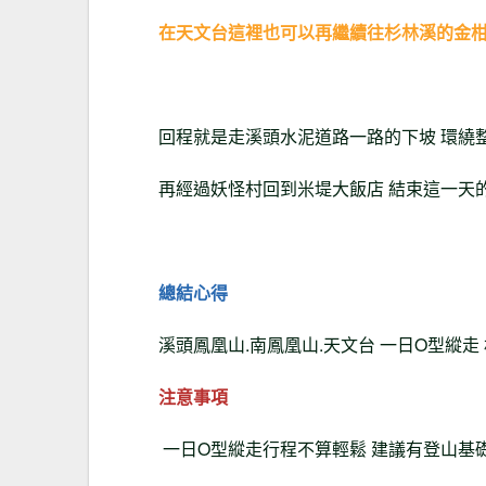
在天文台這裡也可以再繼續往杉林溪的金柑
回程就是走溪頭水泥道路一路的下坡 環繞
再經過妖怪村回到米堤大飯店 結束這一天
總結心得
溪頭鳳凰山.南鳳凰山.天文台 一日O型縱走
注意事項
一日O型縱走行程不算輕鬆 建議有登山基