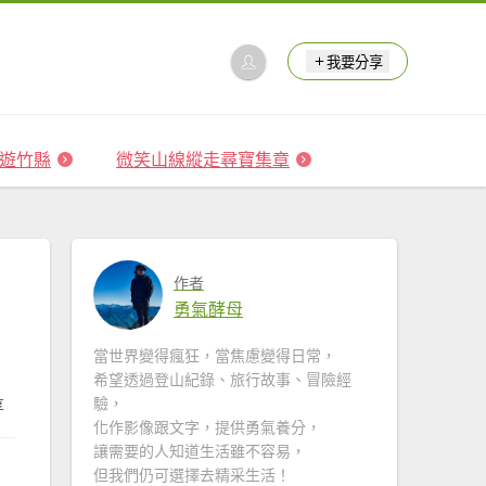
我要分享
 森遊竹縣
微笑山線縱走尋寶集章
作者
勇氣酵母
當世界變得瘋狂，當焦慮變得日常，
希望透過登山紀錄、旅行故事、冒險經
驗，
享
化作影像跟文字，提供勇氣養分，
讓需要的人知道生活雖不容易，
但我們仍可選擇去精采生活！