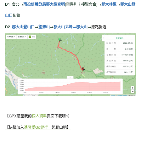
D1 台北→
南投信義分局郡大檢查哨
(與得利卡接駁會合)→
郡大林道
→
郡大山登
山口
紮營
D2
郡大山登山口
→
望鄉山
→
郡大山北峰→
郡大山
→
原路折返
【GPX請至我的
個人資料
頁面下載唷~】
【快點加入
基隆愛Go健行
一起爬山吧】