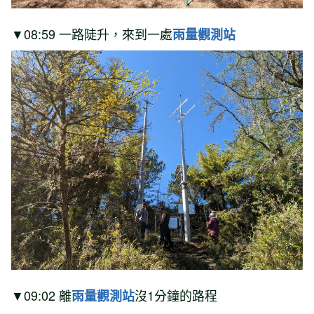
▼08:59 一路陡升，來到一處
雨量觀測站
▼09:02 離
沒1分鐘的路程
雨量觀測站