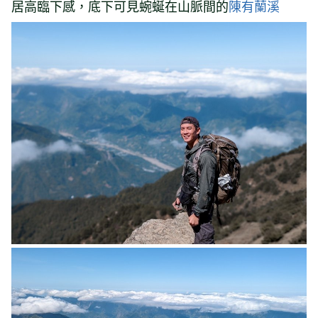
居高臨下感，底下可見蜿蜒在山脈間的
陳有蘭溪