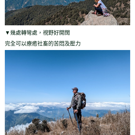
▼幾處轉彎處，視野好開闊
完全可以療癒社畜的苦悶及壓力