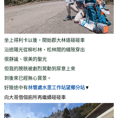
坐上得利卡以後，開始郡大林道碰碰車
沿途陽光從柳杉林、松林間的縫隙穿出
很靜謐、很美的聖光
但我的膀胱被劇烈晃動到尿意上來
到後來已經無心賞景。
好險途中有
▼
林管處水里工作站望鄉分站
向大哥借個廁所再繼續碰碰車