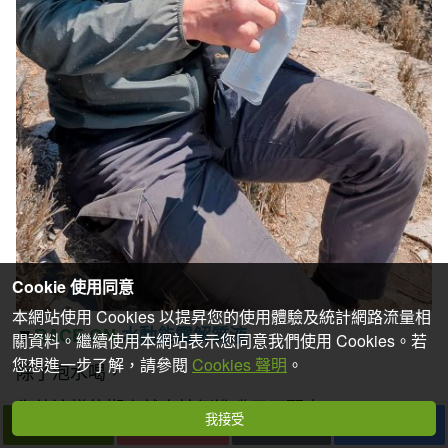
Cookie 使用同意
本網站使用 Cookies 以提昇您的使用體驗及統計網路流量相
▼
RACE ON
水動能電解質
液
關資料。繼續使用本網站表示您同意我們使用 Cookies。若
您想進一步了解，請參閱
Cookies 聲明
。
除了泡水喝，
像他這樣的懶人就直接倒進嘴巴再配水
我接受
下一篇
拍個手吧
收藏
分享