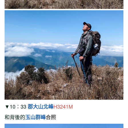
▼10：33
H3241M
郡大山北峰
和背後的
合照
玉山群峰