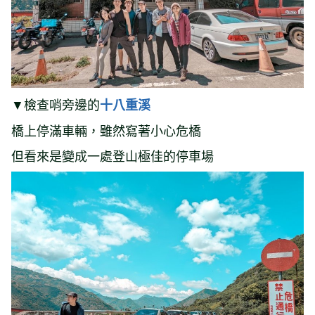
▼檢查哨旁邊的
十八重溪
橋上停滿車輛，雖然寫著小心危橋
但看來是變成一處登山極佳的停車場