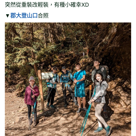
突然從重裝改輕裝，有種小確幸XD
▼
合照
郡大登山口