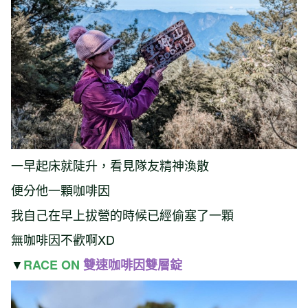
一早起床就陡升，看見隊友精神渙散
便分他一顆咖啡因
我自己在早上拔營的時候已經偷塞了一顆
無咖啡因不歡啊XD
▼
RACE ON
雙速咖啡因雙層錠