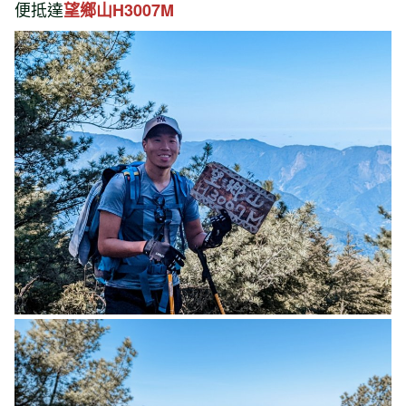
便抵達
望鄉山H3007M