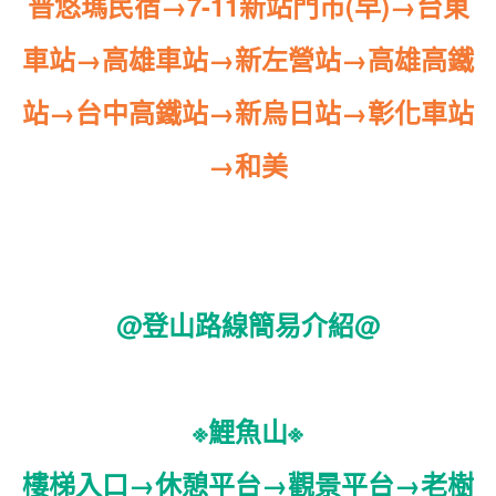
普悠瑪民宿→7-11新站門市(早)→台東
車站→高雄車站→新左營站→高雄高鐵
站→台中高鐵站→新烏日站
→
彰化車站
→和美
@登山路線簡易介紹@
※鯉魚山※
樓梯入口→休憩平台→觀景平台→老樹