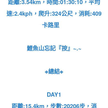
距離:3.54km，時間:01:30:10，平均
速:2.4kph，爬升:324公尺，消耗:409
卡路里
鯉魚山忘記『按』~.~
※總結※
DAY1
距離:15.4km，步數:20206步，消