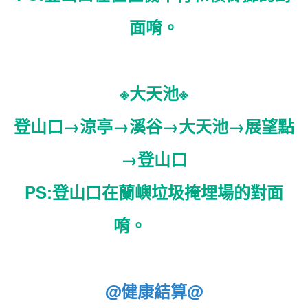
面唷。
※大天池※
登山口→涼亭→溪谷→大天池→展望點
→登山口
PS:登山口在蘭嶼垃圾掩埋場的對面
唷。
@健康結算@