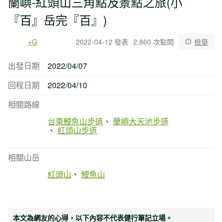
蘭嶼-紅頭山三角點及景點之旅(小
『百』岳完『百』)
+G
2022-04-12 發表
2,860 次點閱
檢舉
出發日期
2022/04/07
回程日期
2022/04/10
相關路線
台東鯉魚山步道
蘭嶼大天池步道
紅頭山步道
相關山岳
紅頭山
鯉魚山
本文為網友的心得，以下內容不代表健行筆記立場。