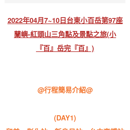
2022年04月7~10日台東小百岳第97座
蘭嶼-紅頭山三角點及景點之旅(小
『百』岳完『百』)
@行程簡易介紹@
(DAY1)