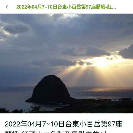
2022年04月7~10日台東小百岳第97座蘭嶼-紅頭山三角點及景點之旅(小『百』岳完『百』)
2022年04月7~10日台東小百岳第97座