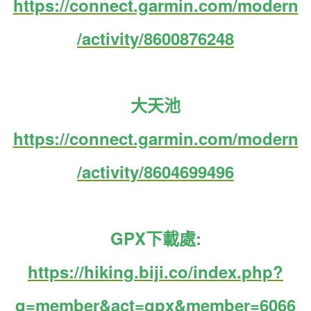
https://connect.garmin.com/modern
/activity/8600876248
大天池
https://connect.garmin.com/modern
/activity/8604699496
GPX下載處:
https://hiking.biji.co/index.php?
q=member&act=gpx&member=6066