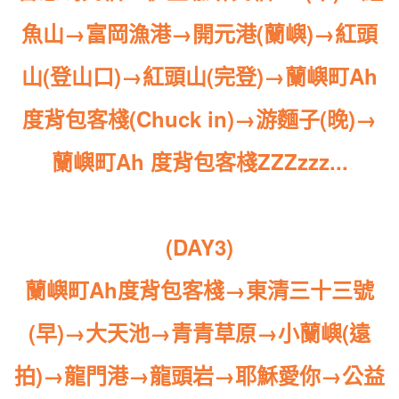
魚山→富岡漁港→開元港(蘭嶼)→紅頭
山(登山口)
→
紅頭山(完登)→蘭嶼町Ah
度背包客棧(Chuck in)→游麵子(晚)→
蘭嶼町Ah 度背包客棧ZZZzzz...
(DAY3)
蘭嶼町Ah度背包客棧→東清三十三號
(早)→大天池→青青草原→小蘭嶼(遠
拍)→龍門港→龍頭岩
→
耶穌愛你→公益