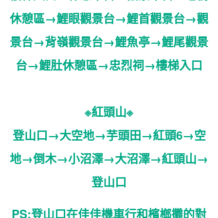
休憩區→鯉眼觀景台→鯉首觀景台→觀
景台→背嶺觀景台→鯉魚亭
→
鯉尾觀景
台→鯉肚休憩區→忠烈祠→樓梯入口
※紅頭山※
登山口→大空地→芋頭田→紅頭6→空
地→倒木→小沼澤→大沼澤→紅頭山→
登山口
PS:登山口在佳佳機車行和檳榔攤的對