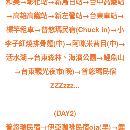
和美→彰化站→新烏日站→台中高鐵站
→高雄高鐵站→新左營站→台東車站→
標竿租車
→
普悠瑪民宿(Chuck in)→小
李子紅燒排骨麵(中)→阿咪米苔目(中)→
活水湖→台東森林、海濱公園
→
鯉魚山
→台東觀光夜市(晚)→普悠瑪民宿
ZZZzzz...
(DAY2)
普悠瑪民宿→伊亞咖啡民宿oia(早)→鯉