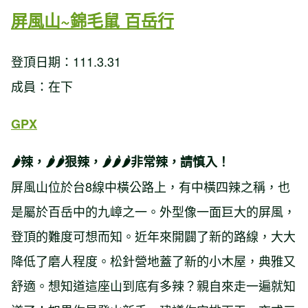
屏風山~錦毛鼠 百岳行
登頂日期：111.3.31
成員：在下
GPX
🌶辣，🌶🌶狠辣，🌶🌶🌶非常辣，請慎入！
屏風山位於台8線中橫公路上，有中橫四辣之稱，也
是屬於百岳中的九嶂之一。外型像一面巨大的屏風，
登頂的難度可想而知。近年來開闢了新的路線，大大
降低了磨人程度。松針營地蓋了新的小木屋，典雅又
舒適。想知道這座山到底有多辣？親自來走一遍就知