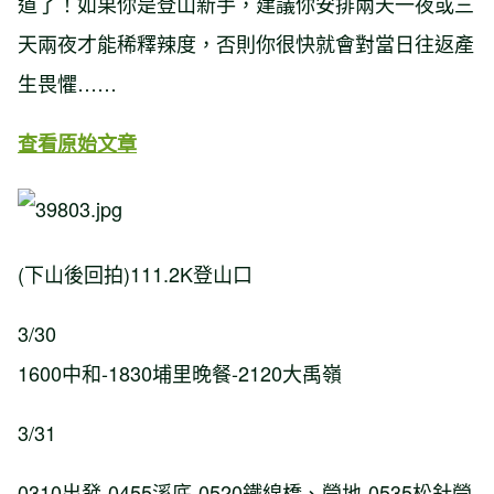
道了！如果你是登山新手，建議你安排兩天一夜或三
天兩夜才能稀釋辣度，否則你很快就會對當日往返產
生畏懼……
查看原始文章
(下山後回拍)111.2K登山口
3/30
1600中和-1830埔里晚餐-2120大禹嶺
3/31
0310出發-0455溪底-0520鐵線橋、營地-0535松針營