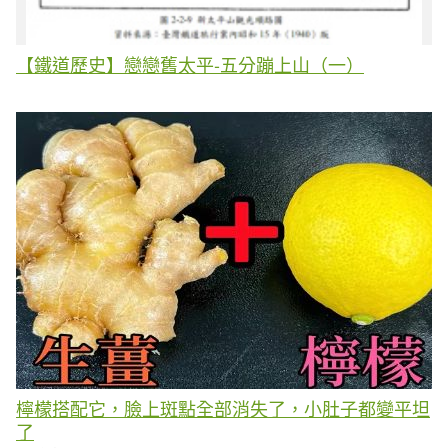
【鐵道歷史】戀戀舊太平-五分蹦上山（一）
檸檬搭配它，臉上斑點全部消失了，小肚子都變平坦
了