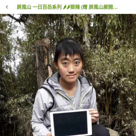
屏風山 一日百岳系列 🌶🌶狠辣 (贈 屏風山屋開箱筆記)~錦毛鼠 百岳行