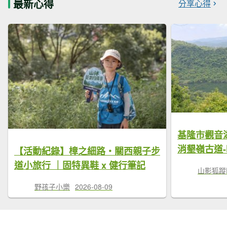
最新心得
分享心得
基隆市觀音湖
消墾嶺古道
【活動紀錄】樟之細路・關西親子步
道小旅行 ｜固特異鞋 x 健行筆記
山影狐蹤F
野孩子小樂
2026-08-09