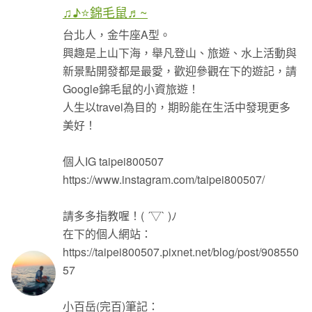
♫♪⭐錦毛鼠♬~
台北人，金牛座A型。
興趣是上山下海，舉凡登山、旅遊、水上活動與
新景點開發都是最愛，歡迎參觀在下的遊記，請
Google錦毛鼠的小資旅遊！
人生以travel為目的，期盼能在生活中發現更多
美好！
個人IG taipei800507
https://www.instagram.com/taipei800507/
請多多指教喔！( ´▽` )ﾉ
在下的個人網站：
https://taipei800507.pixnet.net/blog/post/908550
57
小百岳(完百)筆記：