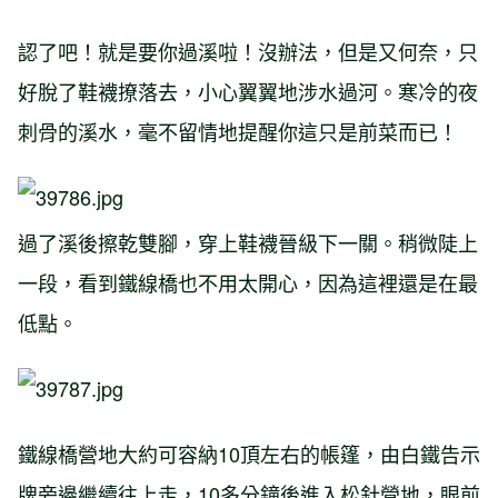
認了吧！就是要你過溪啦！沒辦法，但是又何奈，只
好脫了鞋襪撩落去，小心翼翼地涉水過河。寒冷的夜
刺骨的溪水，毫不留情地提醒你這只是前菜而已！
過了溪後擦乾雙腳，穿上鞋襪晉級下一關。稍微陡上
一段，看到鐵線橋也不用太開心，因為這裡還是在最
低點。
鐵線橋營地大約可容納10頂左右的帳篷，由白鐵告示
牌旁邊繼續往上走，10多分鐘後進入松針營地，眼前