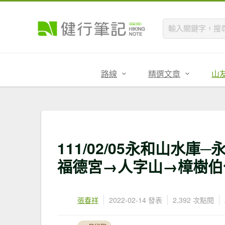
路線
精選文章
山
111/02/05永和山水
福德宮→人字山→樟樹伯
張春祥
2022-02-14 發表
2,392 次點閱