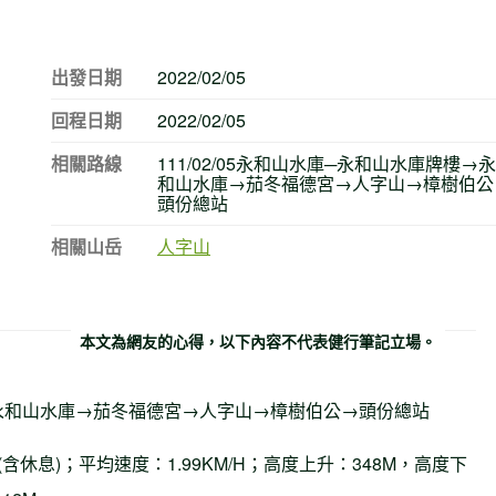
出發日期
2022/02/05
回程日期
2022/02/05
相關路線
111/02/05永和山水庫─永和山水庫牌樓→永
和山水庫→茄冬福德宮→人字山→樟樹伯公
頭份總站
相關山岳
人字山
本文為網友的心得，以下內容不代表健行筆記立場。
樓→永和山水庫→茄冬福德宮→人字山→樟樹伯公→頭份總站
(含休息)；平均速度：1.99KM/H；高度上升：348M，高度下