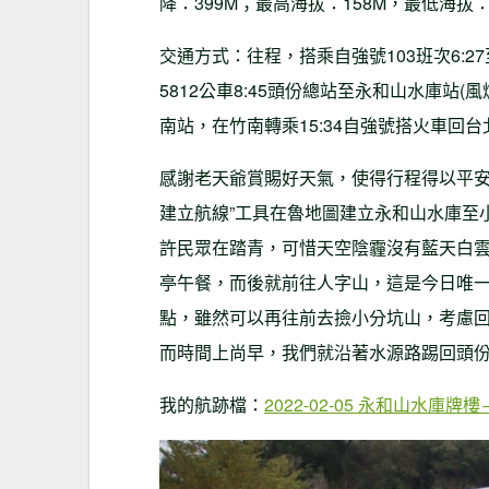
降：399M；最高海拔：158M，最低海拔：
交通方式：往程，搭乘自強號103班次6:27
5812公車8:45頭份總站至永和山水庫站(
南站，在竹南轉乘15:34自強號搭火車回台
感謝老天爺賞賜好天氣，使得行程得以平安順
建立航線”工具在魯地圖建立永和山水庫至
許民眾在踏青，可惜天空陰霾沒有藍天白
亭午餐，而後就前往人字山，這是今日唯
點，雖然可以再往前去撿小分坑山，考慮回
而時間上尚早，我們就沿著水源路踢回頭
我的航跡檔：
2022-02-05 永和山