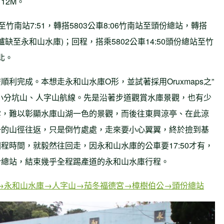
12M。
至竹南站7:51，轉搭5803公車8:06竹南站至頭份總站，轉搭
風爐缺至永和山水庫)；回程，搭乘5802公車14:50頭份總站至竹
北。
利完成。本想走永和山水庫O形，並試著採用Oruxmaps之”
小分坑山、人字山航線。先是沿著步道觀賞水庫景觀，也有少
雲，難以彰顯水庫山湖一色的景觀，而後往東興涼亭、在此涼
一的山徑往返，只是倒竹處處，走來要小心翼翼，終於撿到基
程時間，就毅然往回走，因永和山水庫的公車要17:50才有，
份總站，結束幾乎全程踢產道的永和山水庫行程。
水庫牌樓→永和山水庫→人字山→茄冬福德宮→樟樹伯公→頭份總站