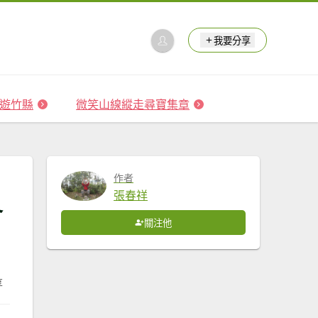
我要分享
 森遊竹縣
微笑山線縱走尋寶集章
作者
張春祥
冬
關注他
享