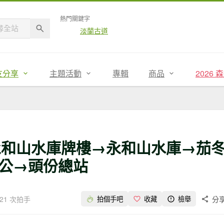
熱門關鍵字
淡蘭古道
友分享
主題活動
專輯
商品
2026
庫─永和山水庫牌樓→永和山水庫→茄
公→頭份總站
21 次拍手
分
拍個手吧
收藏
檢舉