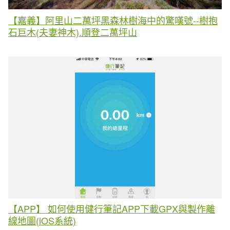
【嘉義】阿里山二萬坪黑森林樹海中的驚嘆號--樹抱
石巨木(夫妻神木).順登二萬坪山
【APP】 如何使用健行筆記APP下載GPX與製作離
線地圖(iOS系統)