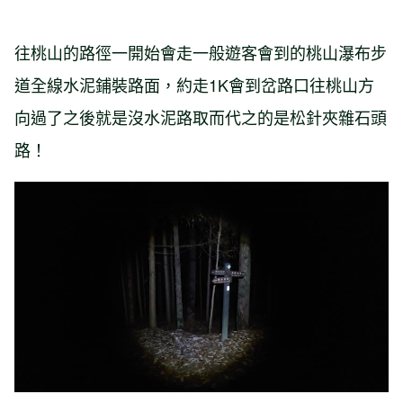
往桃山的路徑一開始會走一般遊客會到的桃山瀑布步
道全線水泥鋪裝路面，約走1K會到岔路口往桃山方
向過了之後就是沒水泥路取而代之的是松針夾雜石頭
路！