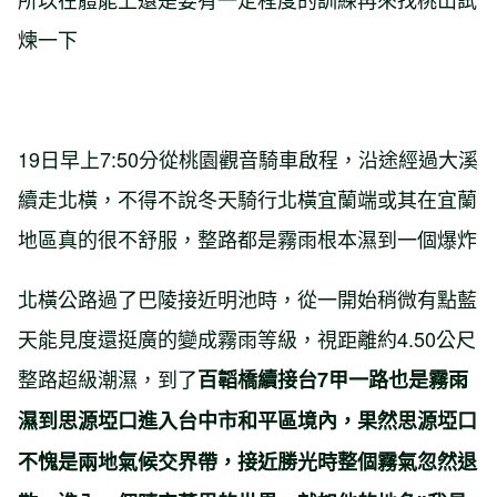
煉一下
19日早上7:50分從桃園觀音騎車啟程，沿途經過大溪
續走北橫，不得不說冬天騎行北橫宜蘭端或其在宜蘭
地區真的很不舒服，整路都是霧雨根本濕到一個爆炸
北橫公路過了巴陵接近明池時，從一開始稍微有點藍
天能見度還挺廣的變成霧雨等級，視距離約4.50公尺
整路超級潮濕，到了
百韜橋續接台7甲一路也是霧雨
濕到思源埡口進入台中市和平區境內，果然思源埡口
不愧是兩地氣候交界帶，接近勝光時整個霧氣忽然退