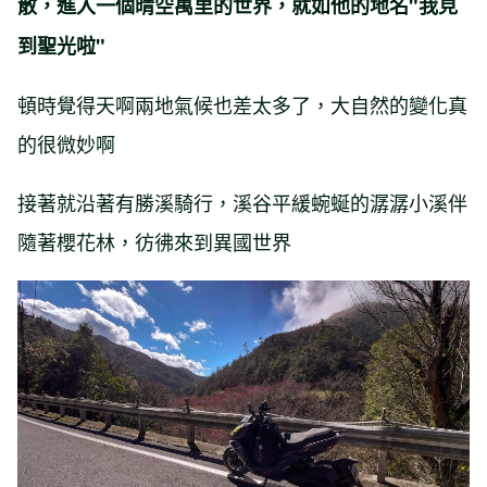
散，進入一個晴空萬里的世界，就如他的地名"我見
到聖光啦"
頓時覺得天啊兩地氣候也差太多了，大自然的變化真
的很微妙啊
接著就沿著有勝溪騎行，溪谷平緩蜿蜒的潺潺小溪伴
隨著櫻花林，彷彿來到異國世界