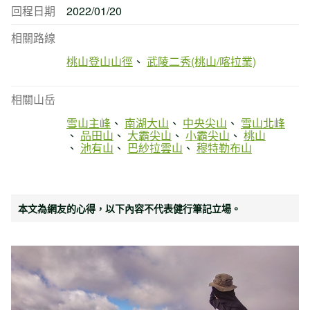
回程日期
2022/01/20
相關路線
桃山登山山徑
武陵二秀(桃山/喀拉業)
相關山岳
雪山主峰
南湖大山
中央尖山
雪山北峰
品田山
大霸尖山
小霸尖山
桃山
池有山
巴紗拉雲山
穆特勒布山
本文為網友的心得，以下內容不代表健行筆記立場。