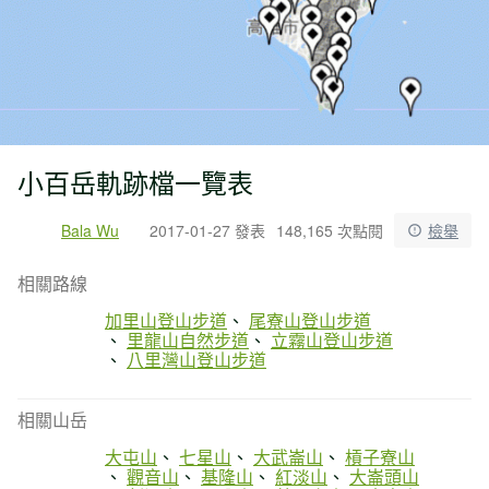
小百岳軌跡檔一覽表
Bala Wu
2017-01-27 發表
148,165 次點閱
檢舉
相關路線
加里山登山步道
尾寮山登山步道
里龍山自然步道
立霧山登山步道
八里灣山登山步道
相關山岳
大屯山
七星山
大武崙山
槓子寮山
觀音山
基隆山
紅淡山
大崙頭山