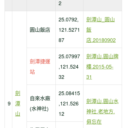
2
25.0792,
劍潭山_圓山
圓山飯店
121.5271
飯
87
店.20180902
25.07997
劍潭山.圓山牌
劍潭捷運
,121.524
樓.2015-05-
站
32
31
劍
25.08415
自來水廠
劍潭山.圓山水
9
潭
,121.526
(水神社)
神社.老地方.
山
12
毋忘在