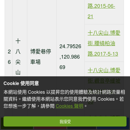
路.2015-06-
21
十八尖山.博愛
十
街.腰繞柏油
24.79526
2
八
博愛巷停
路.2017-5-13
,120.986
6
尖
車場
69
十八尖山.博愛
山
街.觀音亭緩坡
Cookie 使用同意
路.2017-12-
本網站使用 Cookies 以提昇您的使用體驗及統計網路流量相
關資料。繼續使用本網站表示您同意我們使用 Cookies。若
09
您想進一步了解，請參閱
Cookies 聲明
。
十八尖山.博愛
我接受
下一篇
拍個手吧
收藏
分享
街.綜合