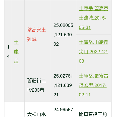
土庫岳.望高寮
土雞城.2015-
25.02005
05-31
望高寮土
,121.630
雞城
土
土庫岳.山豬窟
92
1
庫
尖山.2022-12-
4
岳
03
25.02761
土庫岳.更寮古
舊莊街二
,121.639
道.O型.2017-
段233巷
21
02-11
24.99567
大棟山水
開車直達三角