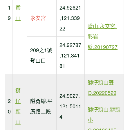
1
鳶
24.92621
9
山
永安宮
,121.339
鳶山.永安宮.
22
彩岩
24.92787
壁.20190727
209之1號
,121.341
登山口
81
獅仔頭山雙
獅
O.20220529
24.9027,
2
仔
隘勇線.平
121.5011
獅仔頭山.獅頭
0
頭
廣路二段
4
小
山