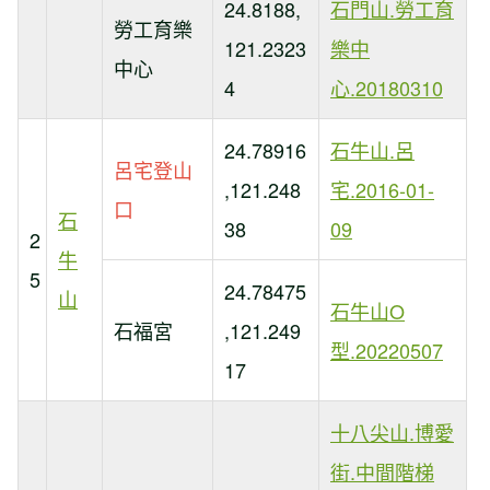
24.8188,
石門山.勞工育
勞工育樂
121.2323
樂中
中心
4
心.20180310
24.78916
石牛山.呂
呂宅登山
,121.248
宅.2016-01-
口
石
38
09
2
牛
5
24.78475
山
石牛山O
石福宮
,121.249
型.20220507
17
十八尖山.博愛
街.中間階梯