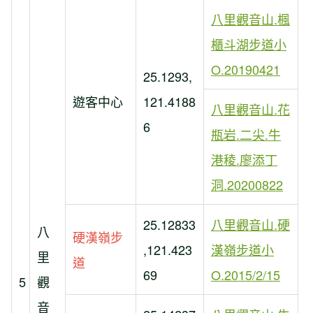
八里觀音山.楓
櫃斗湖步道小
O.20190421
25.1293,
遊客中心
121.4188
八里觀音山.花
6
瓶岩.二尖.牛
港稜.廖添丁
洞.20200822
25.12833
八里觀音山.硬
八
硬漢嶺步
,121.423
漢嶺步道小
里
道
69
O.2015/2/15
5
觀
音