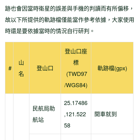
跡也會因當時衛星的誤差與手機的判讀而有所偏移，
故以下所提供的軌跡檔僅能當作參考依據，大家使用
時還是要依據當時的情況自行研判。
登山口座
山
標
#
登山口
軌跡檔(gpx)
名
(TWD97
/WGS84)
25.17486
民航局助
,121.522
開車就到
航站
58