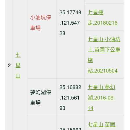
25.17748
七星連
小油坑停
,121.547
走.20180216
車場
28
七星山.小油坑
上.苗圃下公車
七
總
2
星
站.20210504
山
25.16882
七星山.夢幻
夢幻湖停
,121.561
湖.2016-09-
車場
93
14
七星山.苗圃.
25.15662