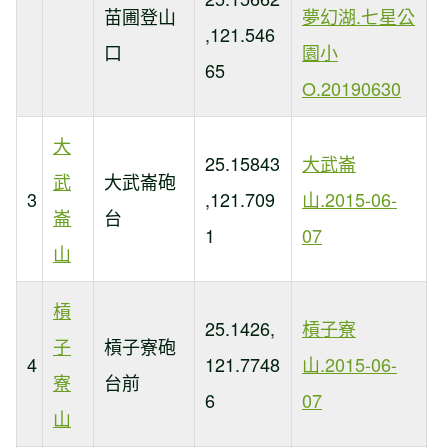
苗圃登山
夢幻湖.七星公
,121.546
口
園小
65
O.20190630
大
25.15843
大武崙
武
大武崙砲
3
,121.709
山.2015-06-
崙
台
1
07
山
槓
25.1426,
槓子寮
子
槓子寮砲
4
121.7748
山.2015-06-
寮
台前
6
07
山