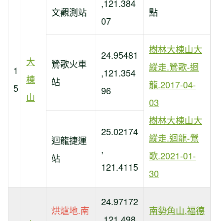
,121.384
文觀測站
點
07
樹林大棟山大
24.95481
大
鶯歌火車
縱走.鶯歌-迴
1
,121.354
棟
站
龍.2017-04-
5
96
山
03
樹林大棟山大
25.02174
縱走.迴龍-鶯
迴龍捷運
,
歌.2021-01-
站
121.4115
30
24.97172
烘爐地.南
南勢角山.福德
,121.498