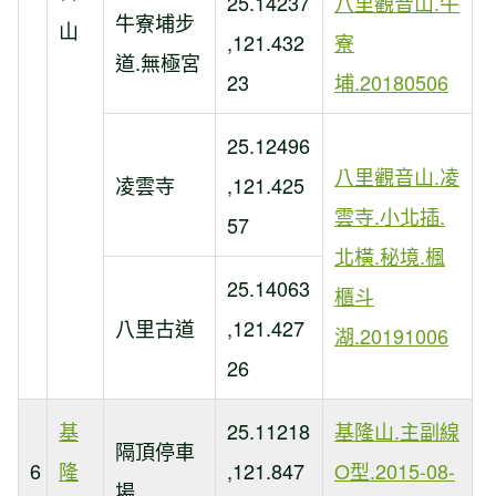
25.14237
八里觀音山.牛
牛寮埔步
山
,121.432
寮
道.無極宮
23
埔.20180506
25.12496
八里觀音山.凌
凌雲寺
,121.425
雲寺.小北插.
57
北橫.秘境.楓
25.14063
櫃斗
八里古道
,121.427
湖.20191006
26
基
25.11218
基隆山.主副線
隔頂停車
6
隆
,121.847
O型.2015-08-
場