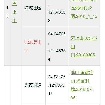
天
,
1
彩蝶社區
區到桐花公
上
121.4839
8
園.2018_1_13
山
3
24.94795
天上山.0.5K登
0.5K登山
,
山
口
121.4538
口.20180405
4
鳶山.福德坑
24.93126
山.光復銅
光復銅鐘
,121.355
鐘.2015-07-
48
05