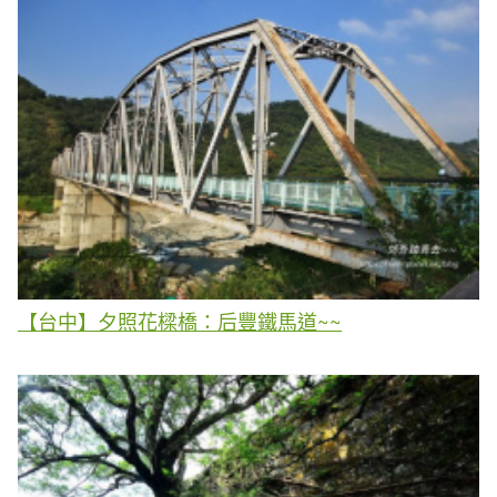
【台中】夕照花樑橋：后豐鐵馬道~~