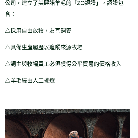
公司，建立了美麗諾羊毛的「ZQ認證」，認證包
含：
△採用自由放牧，友善飼養
△具備生產履歷以追蹤來源牧場
△飼主與牧場員工必須獲得公平貿易的價格收入
△羊毛經由人工挑選