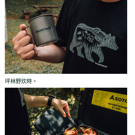
坪林野炊時。