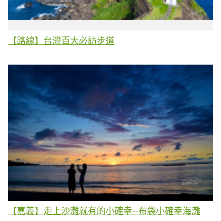
【路線】台灣百大必訪步道
【嘉義】走上沙灘就有的小確幸--布袋小確幸海灘