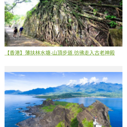
【香港】薄扶林水塘-山頂步道.彷彿走入古老神殿