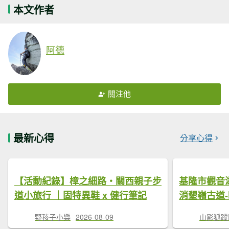
本文作者
阿德
關注他
最新心得
分享心得
【活動紀錄】樟之細路・關西親子步
基隆市觀音湖
道小旅行 ｜固特異鞋 x 健行筆記
消墾嶺古道
野孩子小樂
2026-08-09
山影狐蹤F