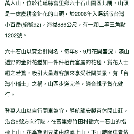
萬人山，位於花蓮縣富里鄉六十石山園區北隅，山頭
是一處廢耕金針花的山頭，於2006年入選新版台灣
小百岳(編號92)，海拔886公尺，有一顆二等三角點
1202號。
六十石山以賞金針聞名，每年8、9月花開盛況，滿山
遍野的金針花猶如一件件橙黃富麗的花毯，賞花人士
趨之若鶩，吸引大量遊客前來享受壯闊美景，有「台
灣小瑞士」之稱，山區步道完善，適合親子賞花健
行。
登萬人山以自行開車為宜，導航龍安製茶休閒山莊，
沿台9號方向行駛，在富里鄉竹田村循六十石山的指
標上山，花季期間只能由該處上山，下山時開車者依