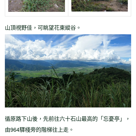
山頂視野佳，可眺望花東縱谷。
循原路下山後，先前往六十石山最高的「忘憂亭」，
由964驛棧旁的階梯往上走。