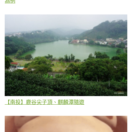
為例
【南投】鹿谷尖子頂、麒麟潭隨遊