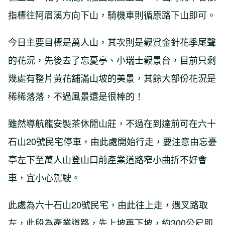
指標往阿眉溪方向下山，騎機車則循原路下山即可。
今日主要目標是萬人山，其次則是觀賞金針花季尾聲
的花況，先後去了忘憂亭、小瑞士觀景台，目前只剩
幾處有整片黃花舖滿山坡的美景，其餘大部份花況是
稀稀落落，不過風景還是很棒的！
雖然導航龍安製茶休閒山莊，不過在到達前可在六十
石山20號民宅停車，由此處開始行走，要注意由忘憂
亭左下至萬人山登山口前產業道路窄小曲折不好會
車，宜小心駕駛。
此處為六十石山20號民宅，由此往上走，遇叉路取
左，此段為產業道路，先上坡再下坡，約300公尺即