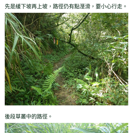
先是緩下坡再上坡，路徑仍有點溼滑，要小心行走。
後段草叢中的路徑。