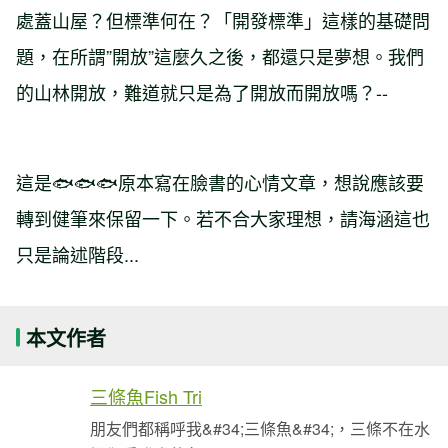
處蓋山屋？但標準何在？「開發標準」這樣的基礎問
題，在所謂”開放”這麼久之後，都還只是夢想。我們
的山林開放，難道就只是為了開放而開放嗎？--
這是🐟🐟🐟原本寫在臉書的心情文章，想說應該要
轉到健筆來保留一下。若不合大家理想，請海涵這也
只是論述階段...
本文作者
三條魚Fish Tri
朋友們都稱呼我&#34;三條魚&#34;，三條不在水