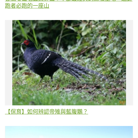
跑者必跑的一座山
【保育】如何辨認帝雉與藍腹鷴？