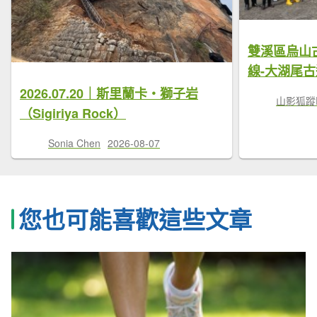
雙溪區烏山
線-大湖尾古
2026.07.20｜斯里蘭卡・獅子岩
山影狐蹤F
（Sigiriya Rock）
Sonia Chen
2026-08-07
您也可能喜歡這些文章