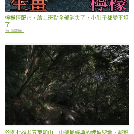
檸檬搭配它，臉上斑點全部消失了，小肚子都變平坦
了
PR（新素簡）
谷關七雄老五東卯山｜中部最經典的練坡聖地，越野