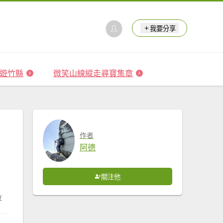
我要分享
 森遊竹縣
微笑山線縱走尋寶集章
作者
阿德
關注他
享