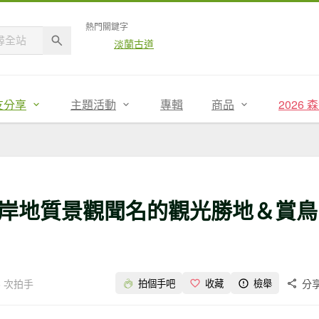
熱門關鍵字
淡蘭古道
友分享
主題活動
專輯
商品
2026
岸地質景觀聞名的觀光勝地＆賞鳥
6 次拍手
分
拍個手吧
收藏
檢舉