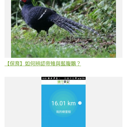
【保育】如何辨認帝雉與藍腹鷴？