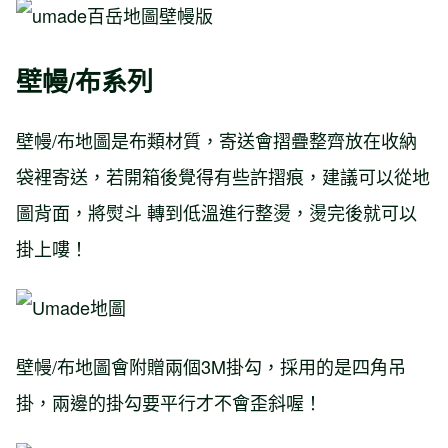
壁幔/布系列
壁幔/布地圖是布類材質，寄送會摺疊整齊放在收納
袋裡寄送，若開箱後覺得有些許摺痕，建議可以從地
圖背面，將熨斗 轉到低溫進行整燙，燙完後就可以
掛上嘍！
壁幔/布地圖會附贈兩個3M掛勾，採用的是四角吊
掛，兩邊的掛勾要平行才不會歪斜喔！