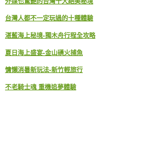
外媒也驚艷的台灣十大絕美秘境
台灣人都不一定玩過的十種體驗
湛藍海上秘境-獨木舟行程全攻略
夏日海上盛宴-金山磺火捕魚
慵懶消暑新玩法-新竹輕旅行
不老騎士魂 重機追夢體驗