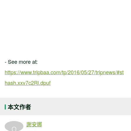
- See more at:
https://www.tripbaa.com/tp/2016/05/27/tripnews/#st
hash.xxv7c2Rl.dpuf
本文作者
謝安娜