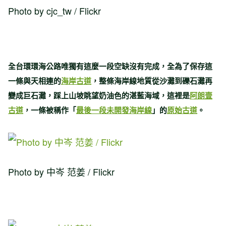
Photo by cjc_tw / Flickr
全台環環海公路唯獨有這麼一段空缺沒有完成，全為了保存這
一條與天相連的
海岸古道
，整條海岸線地質從沙灘到礫石灘再
變成巨石灘，踩上山坡眺望奶油色的湛藍海域，這裡是
阿朗壹
古道
，一條被稱作「
最後一段未開發海岸線
」的
原始古道
。
Photo by 中岑 范姜 / Flickr