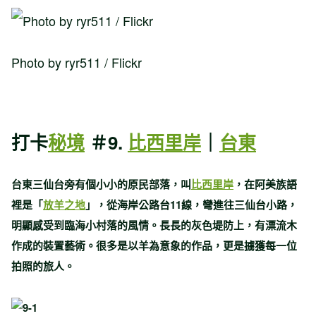
Photo by ryr511 / Flickr
打卡
秘境
＃9.
比西里岸
｜
台東
台東三仙台旁有個小小的原民部落，叫
比西里岸
，在阿美族語
裡是「
放羊之地
」，從海岸公路台11線，彎進往三仙台小路，
明顯感受到臨海小村落的風情。長長的灰色堤防上，有漂流木
作成的裝置藝術。很多是以羊為意象的作品，更是擄獲每一位
拍照的旅人。