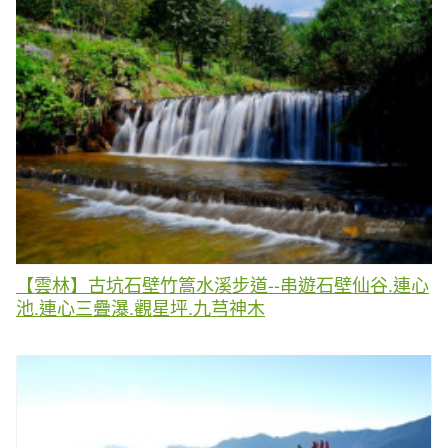
【雲林】古坑石壁竹篙水溪步道--串遊石壁仙谷.連心
池.連心三疊瀑.觀星坪.九芎神木