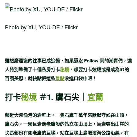
Photo by XU, YOU-DE / Flickr
雖然廢煙道的往事已成追憶，如果還沒 Follow 到的潮青們，達
人特別準備了十個私房打卡
秘境
，想要打卡炫耀或是成為IG的
百讚美照，就快點把這些
景點
收進口袋中吧！
打卡
秘境
＃1. 鷹石尖｜
宜蘭
鄰近大溪漁港的岩壁上，一隻石鷹千萬年來默默守候在山頂。
鷹石尖，一顆巨岩像老鷹般的站立在山頂上，巨岩突出山崖的
尖長部份有如老鷹的巨喙，站在巨喙上鳥瞰濱海公路沿線，有