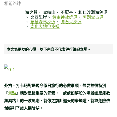
相關路線
海之聲
鳶嘴山
不厭亭
和仁沙灘海蝕洞
比西里岸
黃金神社步道
阿朗壹古道
忘憂森林步道
鷹石尖步道
南化大地谷步道
本文為網友的心得，以下內容不代表健行筆記立場。
外拍、打卡絕對是現今假日旅行的必做事項，想要拍得特別
『
景點
』絕對是最重要的元素，一處處如夢般的場景總是能掀
起網路上的一波風潮，就像之前紅遍天的廢煙道，就算危險依
然吸引了旅人探險夢。