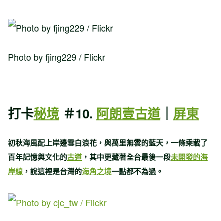
Photo by fjing229 / Flickr
打卡
秘境
＃10.
阿朗壹古道
｜
屏東
初秋海風配上岸邊雪白浪花，與萬里無雲的藍天，一條乘載了
百年記憶與文化的
古道
，其中更藏著全台最後一段
未開發的海
岸線
，說這裡是台灣的
海角之境
一點都不為過。