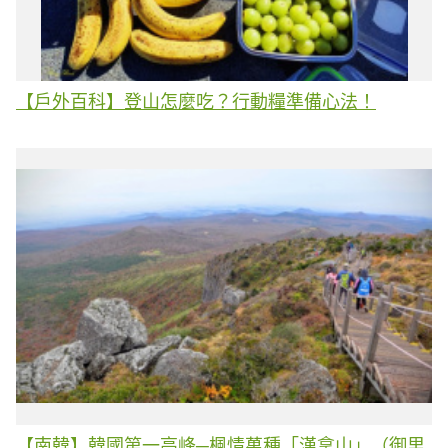
【戶外百科】登山怎麼吃？行動糧準備心法！
【南韓】韓國第一高峰─楓情萬種「漢拿山」（御里