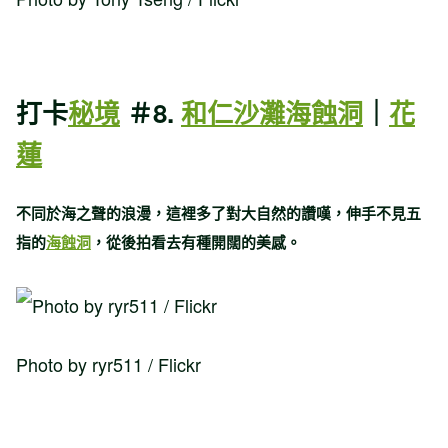
打卡
秘境
＃8.
和仁沙灘海蝕洞
｜
花
蓮
不同於海之聲的浪漫，這裡多了對大自然的讚嘆，伸手不見五
指的
海蝕洞
，從後拍看去有種開闊的美感。
Photo by ryr511 / Flickr