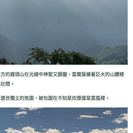
遠方的霧頭山在光線中神聖又朦朧，雲層簇擁著巨大的山體稜
與壯闊。
，遺世獨立的氛圍，被包圍在不知是炊煙還是雲嵐裡。