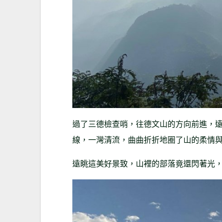
過了三德檢查哨，往德文山的方向前進，
線，一灣清流，曲曲折折地圈了山的柔情
遠眺這美好景致，山裡的部落竟還閃著光