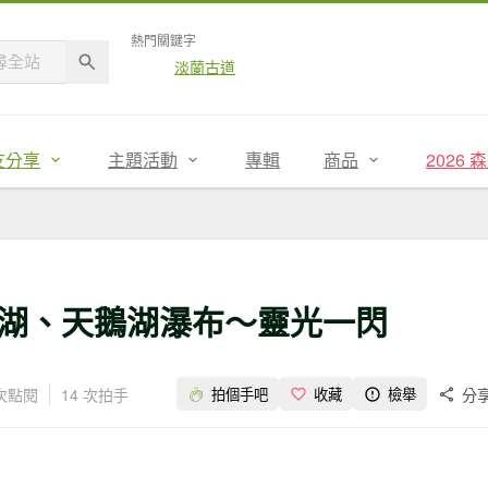
熱門關鍵字
淡蘭古道
友分享
主題活動
專輯
商品
2026
湖、天鵝湖瀑布～靈光一閃
 次點閱
14 次拍手
分
拍個手吧
收藏
檢舉