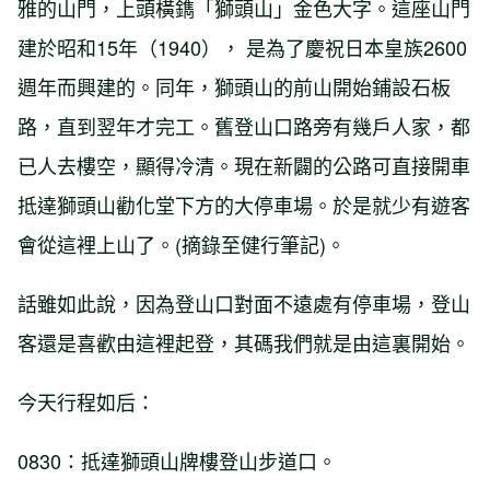
雅的山門，上頭橫鐫「獅頭山」金色大字。這座山門
建於昭和15年（1940）， 是為了慶祝日本皇族2600
週年而興建的。同年，獅頭山的前山開始鋪設石板
路，直到翌年才完工。舊登山口路旁有幾戶人家，都
已人去樓空，顯得冷清。現在新闢的公路可直接開車
抵達獅頭山勸化堂下方的大停車場。於是就少有遊客
會從這裡上山了。(摘錄至健行筆記)。
話雖如此說，因為登山口對面不遠處有停車場，登山
客還是喜歡由這裡起登，其碼我們就是由這裏開始。
今天行程如后：
0830：抵達獅頭山牌樓登山步道口。