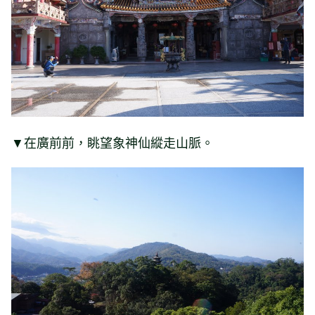
▼在廣前前，眺望象神仙縱走山脈。