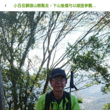
小百岳獅頭山輕鬆走，下山後還可以順道參觀落羽松秘境