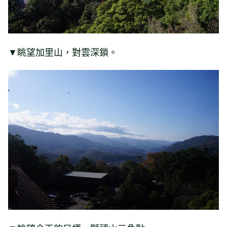
▼眺望加里山，對雲深鎖。