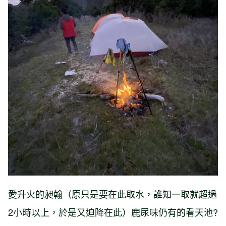
愛升火的昶翰（原只是要在此取水，誰知一取就超過
2小時以上，於是又迫降在此）鹿尿味仍有的看天池?