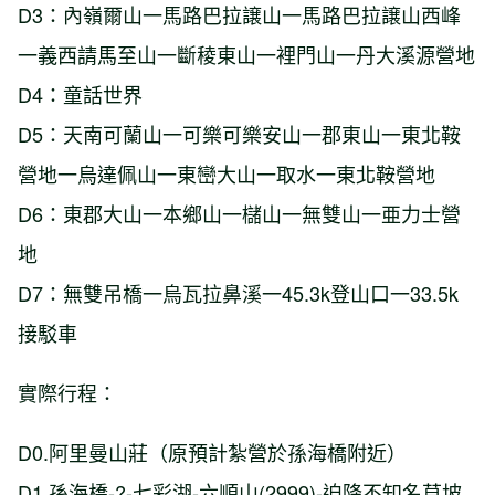
D3：內嶺爾山一馬路巴拉譲山一馬路巴拉譲山西峰
一義西請馬至山一斷稜東山一裡門山一丹大溪源營地
D4：童話世界
D5：天南可蘭山一可樂可樂安山一郡東山一東北鞍
營地一烏達佩山一東巒大山一取水一東北鞍營地
D6：東郡大山一本鄉山一櫧山一無雙山一亜力士營
地
D7：無雙吊橋一烏瓦拉鼻溪一45.3k登山口一33.5k
接駁車
實際行程：
D0.阿里曼山莊（原預計紮營於孫海橋附近）
D1.孫海橋-?️-七彩湖-六順山(2999)-迫降不知名草坡