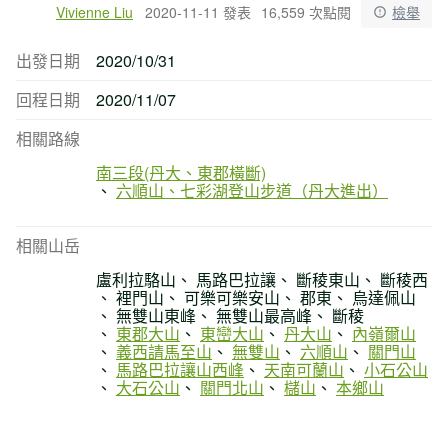
Vivienne Liu
2020-11-11 發表
16,559 次點閱
檢舉
出發日期
2020/10/31
回程日期
2020/11/07
相關路線
南三段(丹大、東郡橫斷)
六順山、七彩湖登山步道（丹大進出）
相關山岳
盧利拉駱山
馬路巴拉讓
斷稜東山
斷稜西
裡門山
可樂可樂安山
郡東
烏達佩山
無雙山東峰
無雙山最高峰
斷稜
東郡大山
東巒大山
丹大山
內嶺爾山
義西請馬至山
無雙山
六順山
關門山
馬路巴拉讓山西峰
天南可蘭山
小石公山
大石公山
關門北山
櫧山
本鄉山