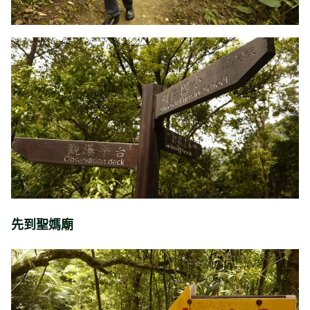
先到聖媽廟