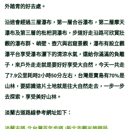
外踏青的好去處。
沿途會經過三層瀑布，第一層合谷瀑布，第二層摩天
瀑布及第三層的枇杷洞瀑布，步道好走沿路可欣賞壯
觀的瀑布群、峭壁、壺穴與岩窟景觀，瀑布有設立觀
瀑平台享受瀑布灑下的清涼水氣，還給你滿滿的負離
子，來戶外走走就是要好好享受大自然，今天一共走
了7.9公里耗時2小時50分左右，台灣是寶島有70%是
山林，要認識這片土地就是往大自然走去，一步一步
去探索，享受美好山林。
淡蘭古道路線參考網址如下：
淡蘭古道-北台灣百年步道 |新北市觀光旅遊局