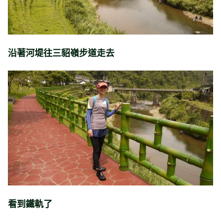
沿著河堤往三貂嶺步道走去
看到鐵軌了