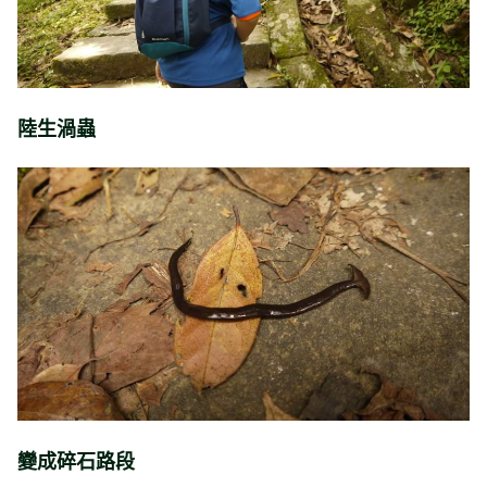
陸生渦蟲
變成碎石路段