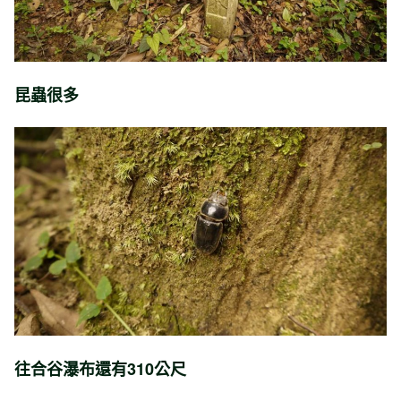
昆蟲很多
往合谷瀑布還有310公尺