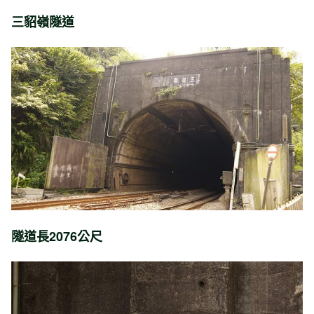
三貂嶺隧道
隧道長2076公尺