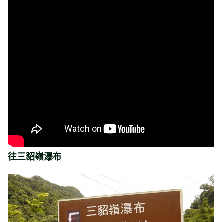
往三貂嶺瀑布