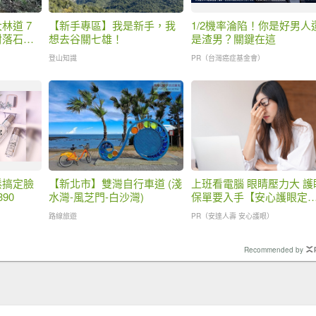
林道 7
【新手專區】我是新手，我
1/2機率淪陷！你是好男人
對落石、
想去谷關七雄！
是渣男？關鍵在這
登山知識
PR（台灣癌症基金會）
鬆搞定臉
【新北市】雙灣自行車道 (淺
上班看電腦 眼睛壓力大 護
90
水灣-風芝門-白沙灣)
保單要入手【安心護眼定
眼睛險】
路線旅遊
PR（安達人壽 安心護眼）
Recommended by