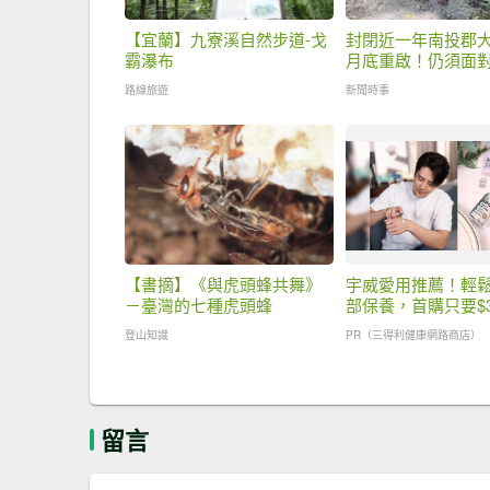
【宜蘭】九寮溪自然步道-戈
封閉近一年南投郡大
霸瀑布
月底重啟！仍須面
坍方考驗
路線旅遊
新聞時事
【書摘】《與虎頭蜂共舞》
宇威愛用推薦！輕
－臺灣的七種虎頭蜂
部保養，首購只要$3
登山知識
PR（三得利健康網路商店）
留言