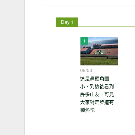
Day 1
08:53
這是鼻頭角國
小，到這後看到
許多山友，可見
大家對走步道有
種熱忱