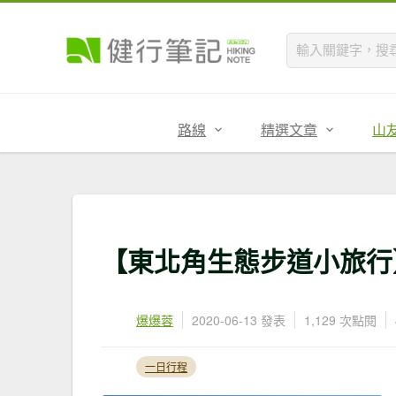
路線
精選文章
山
【東北角生態步道小旅行
爆爆蓉
2020-06-13 發表
1,129 次點閱
一日行程