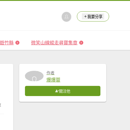
我要分享
 森遊竹縣
微笑山線縱走尋寶集章
作者
爆爆蓉
關注他
享