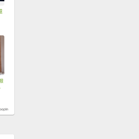
還
眼
期