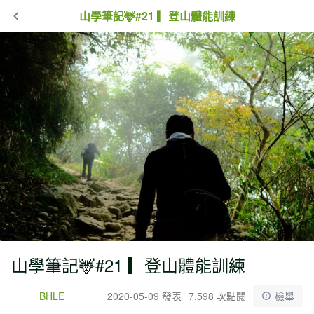
山學筆記🦌#21 ▎登山體能訓練
山學筆記🦌#21 ▎登山體能訓練
BHLE
2020-05-09 發表
7,598 次點閱
檢舉