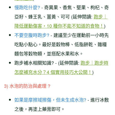
慢跑吃什麼?
- 奇異果、香焦、堅果、枸杞、奇
亞籽、蜂王乳、薑黃、可可 (延伸閱讀:
跑步｜
降低運動傷害，10 種你不能不知道的食物！
)
不要空腹時跑步?
- 建議至少在運動前一小時先
吃點小點心。最好是穀物棒、低脂餅乾、雜糧
麵包等穀物類，並搭配水果和水。
跑步補水相關知識? - (延伸閱讀:
跑步｜跑步時
怎麼補充水分？4 個實用技巧大公開！
)
3) 水泡的防治與處理 ?
如果是摩擦域擦傷，但未生成水泡?
- 進行冰敷
之後，再塗上藥膏即可。