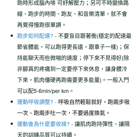
跑時形成腦內啡 可紓解壓力；另可不時變換路
線、跑步的時間、跑友、和音樂清單，就不會
再覺得慢跑很單調。
跑步如何配速?
- 不要盲目跟著衝(穩定的配速最
節省體能，可以跑得更長遠，跟車子一樣)；保
持能聊天而些微喘的速度；停下來不見得好(除
非腳真的疼痛到一定要停下來休息，讓身體冷
下來，肌肉僵硬再跑需要更多能量)。一般入門
可以配5-6min/per km。
運動呼吸調整? -
呼吸自然輕鬆就好，跑兩步吸
一次、跑兩步吐一次，不要過度換氣。
運動後為什麼要收操?
- 讓肌肉跑持彈性、讓隔
天的訓練品質可以持續。