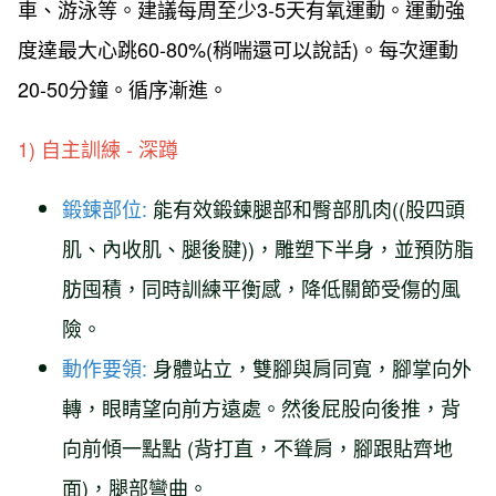
車、游泳等。建議每周至少3-5天有氧運動。運動強
度達最大心跳60-80%(稍喘還可以說話)。每次運動
20-50分鐘。循序漸進。
1) 自主訓練 - 深蹲
鍛鍊部位:
能有效鍛鍊腿部和臀部肌肉((股四頭
肌、內收肌、腿後腱))，雕塑下半身，並預防脂
肪囤積，同時訓練平衡感，降低關節受傷的風
險。
動作要領:
身體站立，雙腳與肩同寬，腳掌向外
轉，眼睛望向前方遠處。然後屁股向後推，背
向前傾一點點 (背打直，不聳肩，腳跟貼齊地
面)，腿部彎曲。