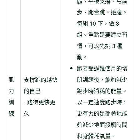
體、平板支撐、弓箭
步、開合跳、捲腹。
每組 10 下，做 3
組。重點是要建立習
慣，可以先挑 3 種
動。
跑者受過幾個月的增
肌
支撐跑的越快
肌訓練後，能夠減少
力
的自己
跑步時消耗的能量。
訓
- 跑得更快更
以一定速度跑步時，
練
久
更有力的足部著地能
夠減少地面接觸時間
和身體耗氧量。