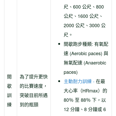
尺、600 公尺、800
公尺、1600 公尺、
2000 公尺、3000 公
尺。
間歇跑步種類: 有氧配
速 (Aerobic paces) 與
無氧配速 (Anaerobic
paces)
間
為了提升更快
主動耐力訓練 -
在最
歇
的比賽速度，
大心率（HRmax）的
訓
突破目前所遇
80％ 至 88％ 下，以
練
到的瓶頸
12 分鐘、8 分鐘或 6