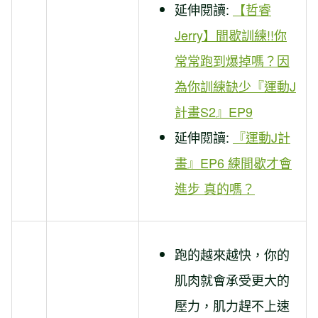
延伸閱讀:
【哲睿
Jerry】間歇訓練!!你
常常跑到爆掉嗎？因
為你訓練缺少『運動J
計畫S2』EP9
延伸閱讀:
『運動J計
畫』EP6 練間歇才會
進步 真的嗎？
跑的越來越快，你的
肌肉就會承受更大的
壓力，肌力趕不上速