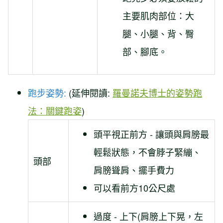
主要肌肉部位：大
腿、小腿、背、臀
部、腳底。
跑步姿勢:
(延伸閱讀:
羅曼諾夫博士的姿勢跑
法：關鍵跑姿
)
頭平視正前方 - 讓頭與肩膀最
輕鬆狀態，不會脖子緊繃、
頭部
肩膀聳肩、擺手費力
可以看前方10公尺處
過度 - 上下(肩膀上下晃，左