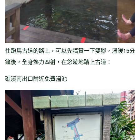
往跑馬古道的路上，可以先犒賞一下雙腳，溫暖15分
鐘後，全身熱力四射，在悠遊地踏上古道：
礁溪南出口附近免費湯池