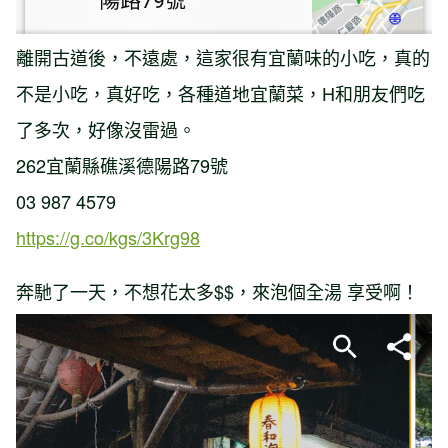
離開古道後，不遠處，這家很有宜蘭味的小吃，真的
不是小吃，真好吃，各種道地宜蘭菜，H和朋友們吃
了多次，好像沒雷過。
262宜蘭縣礁溪德陽路79號
03 987 4579
https://g.co/kgs/3Krg98
奔馳了一天，不想花太多$$，來泡個全湯 享受啊！