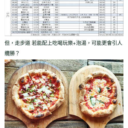
但，走步道 若能配上吃喝玩樂+泡湯，可能更會引人
纜勝？