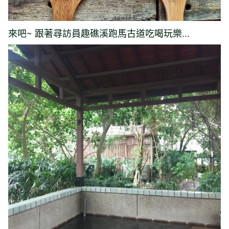
來吧~ 跟著尋訪員趣礁溪跑馬古道吃喝玩樂...