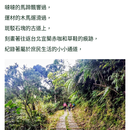
噠噠的馬蹄飄響過，
運材的木馬遛滑過，
斑駁石塊的古道上，
刻畫著往返台北宜蘭赤咖和草鞋的痕跡，
紀錄著屬於庶民生活的小小通道，