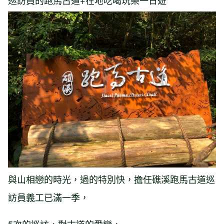
巡訪員的跑馬古道+在地吃喝玩樂一日遊
與山相戀的時光，過的特別快，擔任礁溪跑馬古道巡
訪員義工已滿一季，
5次的巡訪，對古道的愛戀，