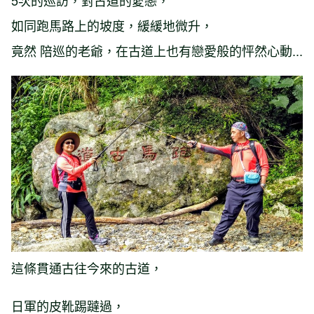
如同跑馬路上的坡度，緩緩地微升，
竟然 陪巡的老爺，在古道上也有戀愛般的怦然心動...
這條貫通古往今來的古道，
日軍的皮靴踢躂過，