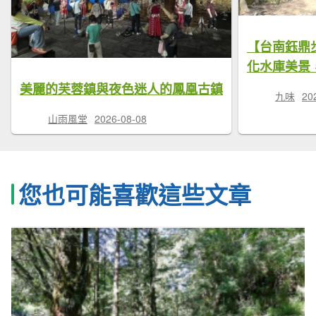
【台南鈺鼎
化水庫美景，
美麗的芙蓉鎮與夜色迷人的鳳凰古鎮
九味
20
山雨風堂
2026-08-08
您也可能喜歡這些文章