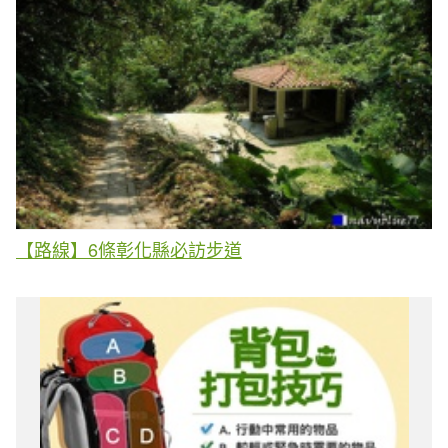
【路線】6條彰化縣必訪步道