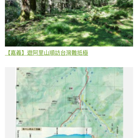
【嘉義】遊阿里山順訪台灣難抵極