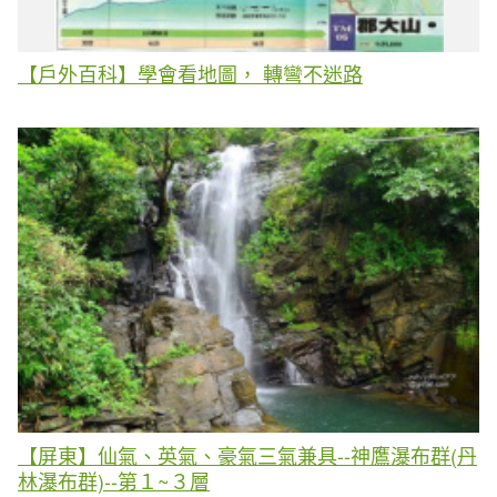
【戶外百科】學會看地圖， 轉彎不迷路
【屏東】仙氣、英氣、豪氣三氣兼具--神鷹瀑布群(丹
林瀑布群)--第１~３層