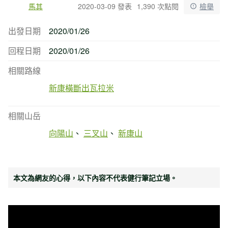
馬其
2020-03-09 發表
1,390 次點閱
檢舉
出發日期
2020/01/26
回程日期
2020/01/26
相關路線
新康橫斷出瓦拉米
相關山岳
向陽山
三叉山
新康山
本文為網友的心得，以下內容不代表健行筆記立場。