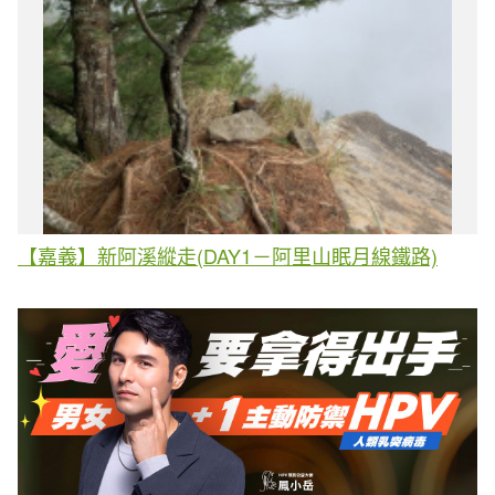
【嘉義】新阿溪縱走(DAY1－阿里山眠月線鐵路)