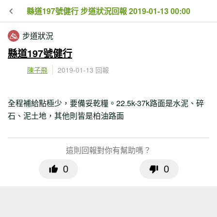
縣道197號健行 步道狀況回報 2019-01-13 00:00
步道狀況
縣道197號健行
陳子飛
2019-01-13 回報
全程補給點極少，要備妥乾糧。22.5k-37k路面是水泥、碎
石、泥土地，其他則皆是柏油路面
這則回報對你有幫助嗎？
0
0