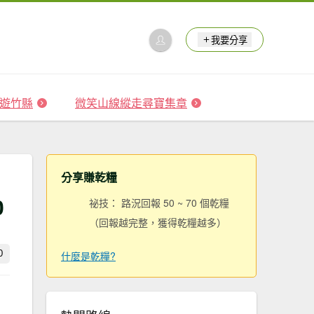
我要分享
 森遊竹縣
微笑山線縱走尋寶集章
分享賺乾糧
0
祕技： 路況回報 50 ~ 70 個乾糧
（回報越完整，獲得乾糧越多）
0
什麼是乾糧?