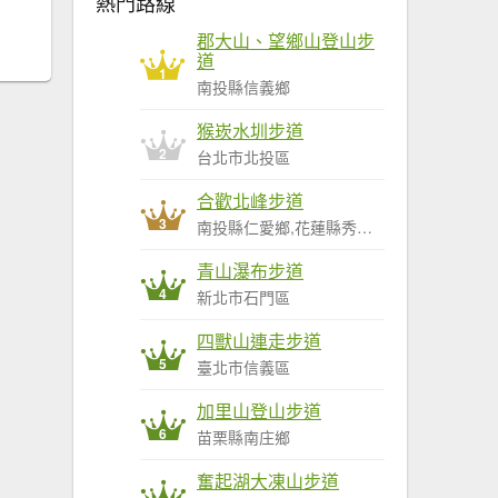
熱門路線
郡大山、望鄉山登山步
道
1
南投縣信義鄉
猴崁水圳步道
2
台北市北投區
合歡北峰步道
3
南投縣仁愛鄉,花蓮縣秀林鄉
青山瀑布步道
4
新北市石門區
四獸山連走步道
5
臺北市信義區
加里山登山步道
6
苗栗縣南庄鄉
奮起湖大凍山步道