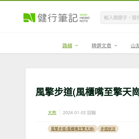
路線
精選文章
山
風擎步道(風櫃嘴至擎天崗) 步
大熊
2024-01-02 回報
風擎步道(風櫃嘴至擎天崗)
步道狀況