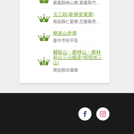
7
嘉義縣梅山鄉,嘉義縣竹崎鄉,嘉義縣阿里山鄉
北三段(能高安東軍)
8
南投縣仁愛鄉,花蓮縣秀林鄉,花蓮縣萬榮鄉
稍來山步道
9
臺中市和平區
麟趾山、鹿林山、鹿林
前山三山縱走(塔塔加三
山)
10
南投縣信義鄉