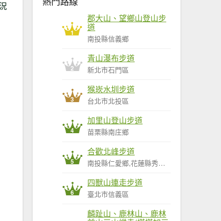
熱門路線
況
郡大山、望鄉山登山步
道
1
南投縣信義鄉
青山瀑布步道
2
新北市石門區
猴崁水圳步道
3
台北市北投區
加里山登山步道
4
苗栗縣南庄鄉
合歡北峰步道
5
南投縣仁愛鄉,花蓮縣秀林鄉
四獸山連走步道
6
臺北市信義區
麟趾山、鹿林山、鹿林