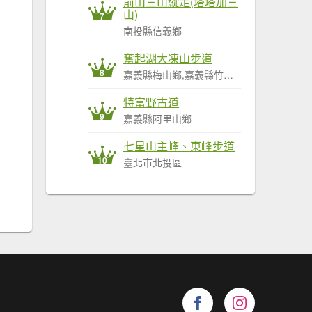
前山三山縱走(塔塔加三
山)
7
南投縣信義鄉
奮起湖大凍山步道
8
嘉義縣梅山鄉,嘉義縣竹崎鄉,嘉義縣阿里山鄉
特富野古道
9
嘉義縣阿里山鄉
七星山主峰、東峰步道
10
臺北市北投區