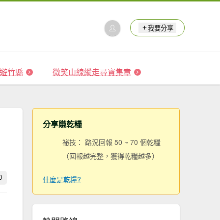
我要分享
 森遊竹縣
微笑山線縱走尋寶集章
分享賺乾糧
祕技： 路況回報 50 ~ 70 個乾糧
（回報越完整，獲得乾糧越多）
0
什麼是乾糧?