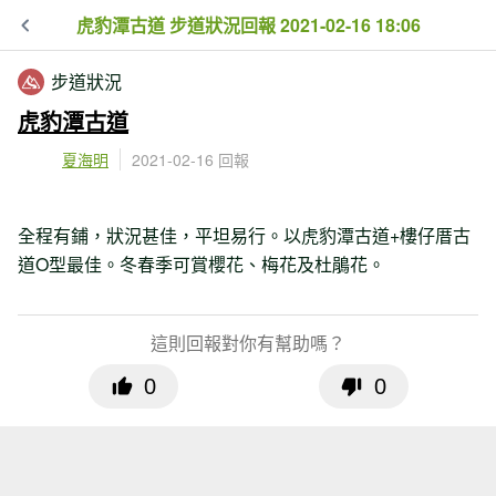
虎豹潭古道 步道狀況回報 2021-02-16 18:06
步道狀況
虎豹潭古道
夏海明
2021-02-16 回報
全程有鋪，狀況甚佳，平坦易行。以虎豹潭古道+樓仔厝古
道O型最佳。冬春季可賞櫻花、梅花及杜鵑花。
這則回報對你有幫助嗎？
0
0