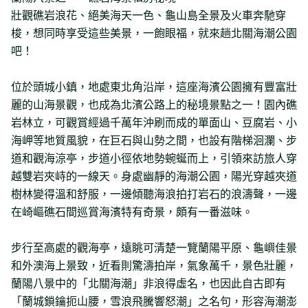
壯觀礁岩浪花、絕美海天一色、龜山島全景及火車奔馳穿
梭，想同時享受這些美景，一飽眼福，就來趟北關海潮公園
吧！
位於頭城小鎮，地處東北角沿岸，這座海濱公園擁有豐富壯
麗的山海景觀，也成為北濱公路上的秘境景點之一！園內礁
岩林立，可觀賞經過千萬年沖刷而成的單面山、豆腐岩、小
海岬等地質風貌，在巨石與山勢之間，也設有階梯洄瀾、步
道和觀海涼亭，步道小徑依地勢蜿蜒而上，引領來訪旅人穿
越雙岩夾峙的一線天。身處幽靜的海潮公園，陽光穿越夾道
樹林變得溫和舒服，一邊傾聽海浪拍打岩石的浪濤聲，一邊
在崎嶇礁石間巡賞海濱特有奇景，頗有一番滋味。
步行至高處的觀海亭，遠眺可清楚一覽蘭陽平原、龜嶼佳景
和外澳海上景致，近看則驚濤拍岸，氣象萬千，景色壯麗，
蘭陽八景中的「北關海潮」非浪得虛名，也因此自古即有
「蘭城鎖鑰扼山腰，雪浪飛騰響怒潮」之名句，形容海潮澎