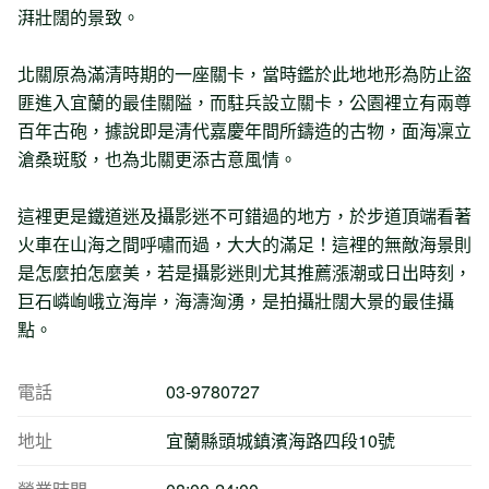
湃壯闊的景致。
北關原為滿清時期的一座關卡，當時鑑於此地地形為防止盜
匪進入宜蘭的最佳關隘，而駐兵設立關卡，公園裡立有兩尊
百年古砲，據說即是清代嘉慶年間所鑄造的古物，面海凜立
滄桑斑駁，也為北關更添古意風情。
這裡更是鐵道迷及攝影迷不可錯過的地方，於步道頂端看著
火車在山海之間呼嘯而過，大大的滿足！這裡的無敵海景則
是怎麼拍怎麼美，若是攝影迷則尤其推薦漲潮或日出時刻，
巨石嶙峋峨立海岸，海濤洶湧，是拍攝壯闊大景的最佳攝
點。
電話
03-9780727
地址
宜蘭縣頭城鎮濱海路四段10號