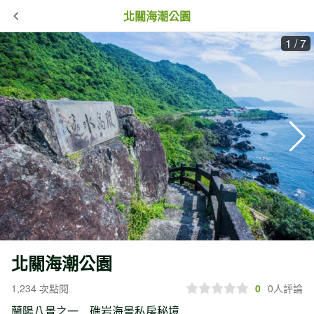
北關海潮公園
1
/
7
北關海潮公園
1,234 次點閱
0
0人評論
蘭陽八景之一 礁岩海景私房秘境