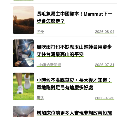
長毛象易主中國資本！Mammut下一
步會怎麼走？
黑邊
2026-08-04
風吹雨打也不缺席玉山巡護員用腳步
守住台灣最高山的平安
udn聯合新聞網
2026-07-31
小時候不准踩草皮，長大後才知道：
草地跑對足弓有這麼多好處
黑邊
2026-07-30
增加床位讓更多人實現夢想改善設施