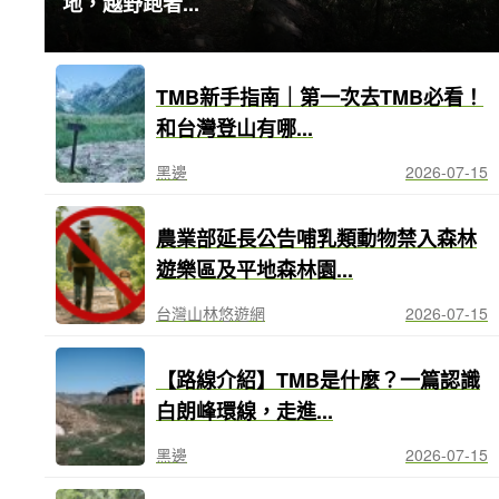
地，越野跑者...
TMB新手指南｜第一次去TMB必看！
和台灣登山有哪...
黑邊
2026-07-15
農業部延長公告哺乳類動物禁入森林
遊樂區及平地森林園...
台灣山林悠遊網
2026-07-15
【路線介紹】TMB是什麼？一篇認識
白朗峰環線，走進...
黑邊
2026-07-15