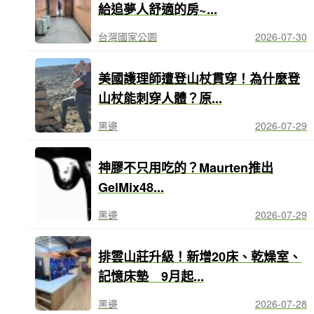
給追夢人舒適的房~...
台灣國家公園
2026-07-30
美國護理師遭登山杖貫穿！為什麼登
山杖能刺穿人體？原...
黑邊
2026-07-29
神膠不只用吃的？Maurten推出
GelMix48...
黑邊
2026-07-29
排雲山莊升級！新增20床、乾燥室、
記憶床墊 9月起...
黑邊
2026-07-28