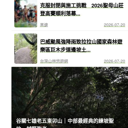
克服封閉與施工挑戰 2026聖母山莊
登高賽順利落幕...
黑邊
2026-07-20
巴威颱風強降雨致拉拉山國家森林遊
樂區巨木步道邊坡土...
台灣山林悠遊網
2026-07-20
谷關七雄老五東卯山｜中部最經典的練坡聖