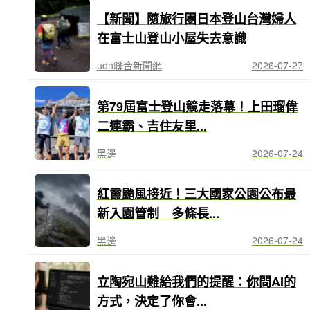
【新聞】隨旅行團日本登山台灣婦人
在富士山登山小屋失去意識
udn聯合新聞網
2026-07-27
第79屆富士登山競走落幕！上田瑠偉
二連霸、吉住友里...
黑邊
2026-07-24
紅霞颱風接近！三大國家公園公布最
新入園管制 多條長...
黑邊
2026-07-24
立陶宛山難給我們的提醒：你問AI的
方式，決定了你會...