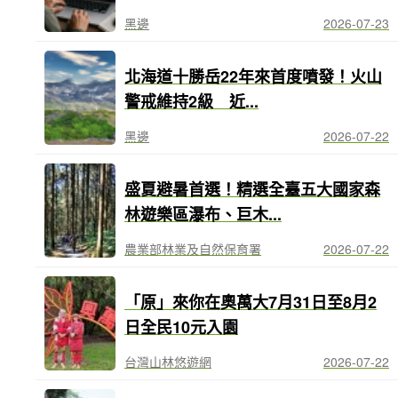
黑邊
2026-07-23
北海道十勝岳22年來首度噴發！火山
警戒維持2級 近...
黑邊
2026-07-22
盛夏避暑首選！精選全臺五大國家森
林遊樂區瀑布、巨木...
農業部林業及自然保育署
2026-07-22
「原」來你在奧萬大7月31日至8月2
日全民10元入園
台灣山林悠遊網
2026-07-22