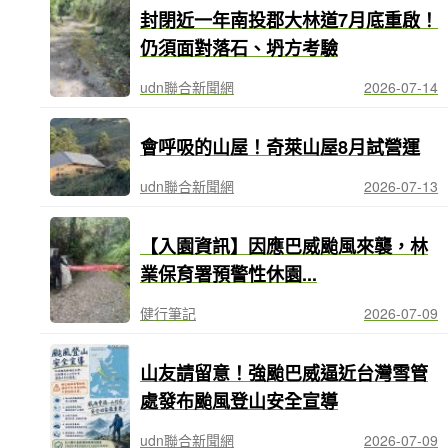
封閉近一年南投郡大林道7月底重啟！
仍須面對落石、坍方考驗
udn聯合新聞網
2026-07-14
會呼吸的山屋！奇萊山屋8月試營運
udn聯合新聞網
2026-07-13
【入園資訊】因應巴威颱風來襲，林
業保育署預警性休園...
健行筆記
2026-07-09
山友請留意！強颱巴威逼近台灣雪管
處發布颱風登山安全宣導
udn聯合新聞網
2026-07-09