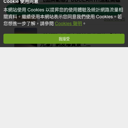
Cookie 使用同意
夢時代！台灣山...
本網站使用 Cookies 以提昇您的使用體驗及統計網路流量相
篩選文章
關資料。繼續使用本網站表示您同意我們使用 Cookies。若
健行筆記
2026-06-25
您想進一步了解，請參閱
Cookies 聲明
。
【新聞】阿里山絕美月光雲海「琉璃
我接受
光瀑」網友曝賞景「...
udn聯合新聞網
2026-06-25
【新聞】南橫清晨驚見90公斤黑熊過
馬路男下車引返山...
udn聯合新聞網
2026-06-25