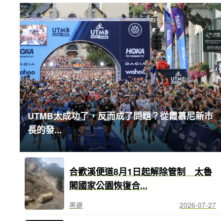
UTMB太成功了，反而成了問題？從霞慕尼新市
長的發...
合歡溪便道8月1日起解除管制 太魯
閣國家公園恢復合...
黑邊
2026-07-27