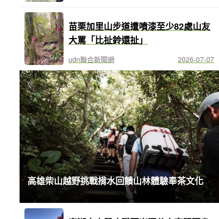
苗栗加里山步道遭噴漆至少82處山友
大罵「比扯鈴還扯」
udn聯合新聞網
2026-07-07
高雄柴山越野挑戰揹水回饋山林體驗奉茶文化