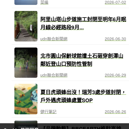
菜編
2026-07-02
阿里山塔山步道施工封閉至明年6月眠
月線必經路段9月...
udn聯合新聞網
2026-06-30
北市圓山保齡球館遭土石砸穿劍潭山
鄰近登山口預防性管制
udn聯合新聞網
2026-06-29
夏日虎頭蜂出沒！瑞芳3處步道封閉，
戶外遇虎頭蜂處置SOP
健行筆記
2026-06-26
【品牌動態】BBCEARTH進駐高雄