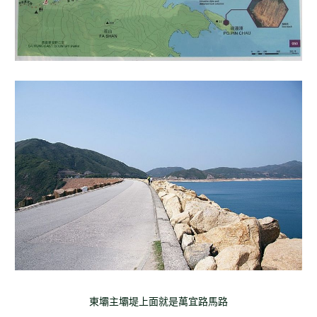
東壩主壩堤上面就是萬宜路馬路