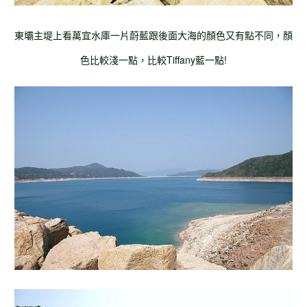
東壩主堤上看萬宜水庫一片蔚藍跟後面大海的顏色又有點不同，顏
色比較淺一點，比較Tiffany藍一點!