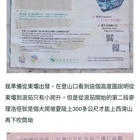
我準備從東壩出發，在登山口看到這個高度圖說明從
東壩到浪茄只有小爬升，但是從浪茄開始的第二段麥
理浩徑就是個大爬坡要陡上300多公尺才能上西灣山
再下吹筒坳