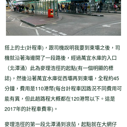
搭上的士(計程車)，跟司機說明我要到東壩之後，司
機就沿著海邊開了一段路後，經過萬宜水庫的入口
（北潭涌）此為麥理浩徑的起點(有一個明顯的標
誌)，然後沿著萬宜水庫從西壩再到東壩，全程約45
分鐘，費用是110港幣(每台計程車因路況不同費用可
能有異，但此趟路程大概都在120港幣以下。這是
2017年的計程車費率)。
麥理浩徑的第一段北潭涌到浪茄，起點就在大網仔