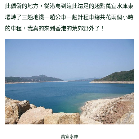
此偏僻的地方，從港島到這此遠足的起點萬宜水庫東
壩轉了三趟地鐵一趟公車一趟計程車總共花兩個小時
的車程，我真的來到香港的荒郊野外了！
萬宜水庫