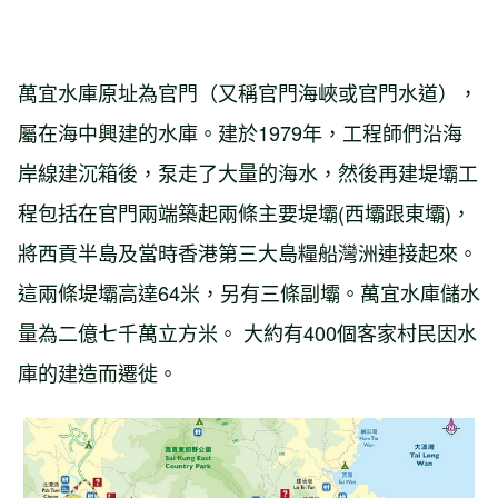
萬宜水庫原址為官門（又稱官門海峽或官門水道），
屬在海中興建的水庫。建於1979年，工程師們沿海
岸線建沉箱後，泵走了大量的海水，然後再建堤壩工
程包括在官門兩端築起兩條主要堤壩(西壩跟東壩)，
將西貢半島及當時香港第三大島糧船灣洲連接起來。
這兩條堤壩高達64米，另有三條副壩。萬宜水庫儲水
量為二億七千萬立方米。 大約有400個客家村民因水
庫的建造而遷徙。