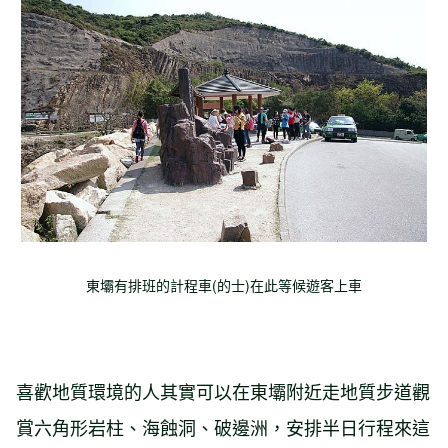
東壩有排班的計程車(的士)在此等候遊客上車
喜歡地質環境的人其實可以在東壩附近走地質步道觀
賞六角形岩柱、海蝕洞、破邊洲，安排半日行程來這