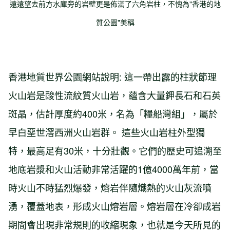
遠遠望去前方水庫旁的岩壁更是佈滿了六角岩柱，不愧為"香港的地
質公園"美稱
香港地質世界公園網站說明: 這一帶出露的柱狀節理
火山岩是酸性流紋質火山岩，蘊含大量鉀長石和石英
斑晶，估計厚度約400米，名為「糧船灣組」，屬於
早白堊世滘西洲火山岩群。 這些火山岩柱外型獨
特，最高足有30米，十分壯觀。它們的歷史可追溯至
地底岩漿和火山活動非常活躍的1億4000萬年前，當
時火山不時猛烈爆發，熔岩伴隨熾熱的火山灰流噴
湧，覆蓋地表，形成火山熔岩層。熔岩層在冷卻成岩
期間會出現非常規則的收縮現象，也就是今天所見的