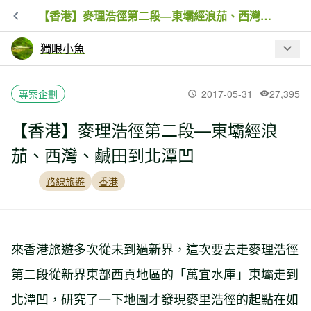
【香港】麥理浩徑第二段—東壩經浪茄、西灣、鹹田到北潭凹
獨眼小魚
最新文章
專案企劃
2017-05-31
27,395
【香港】麥理浩徑第二段—東壩經浪
【宜蘭】2020秋 - 宜蘭銅山，順遊太平
茄、西灣、鹹田到北潭凹
山翠峰湖山毛櫸步道
路線旅遊
香港
【香港】獅子山遠足徑
來香港旅遊多次從未到過新界，這次要去走麥理浩徑
【香港】麥理浩徑第二段—東壩經浪
茄、西灣、鹹田到北潭凹
第二段從新界東部西貢地區的「萬宜水庫」東壩走到
北潭凹，研究了一下地圖才發現麥里浩徑的起點在如